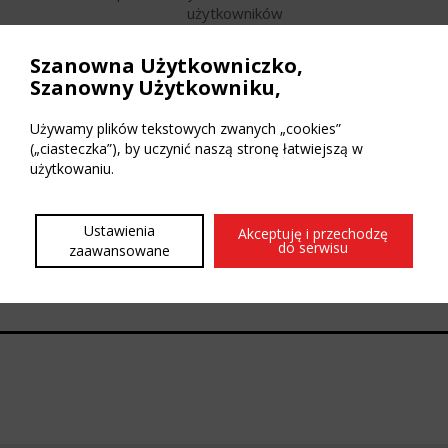
użytkowników
Kopiowanie materiałów wyłącznie za naszą zgodą.
Szanowna Użytkowniczko,
Szanowny Użytkowniku,
Redakcja Hot Magazine
Używamy plików tekstowych zwanych „cookies”
(„ciasteczka”), by uczynić naszą stronę łatwiejszą w
użytkowaniu.
Ustawienia
Akceptuję i przechodzę
do serwisu
zaawansowane