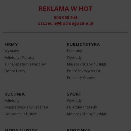
REKLAMA W HOT
506 060 944
szczecin@hotmagazine.pl
FIRMY
PUBLICYSTYKA
Wywiady
Felietony
Felietony / Porady
Wywiady
10 najlepszych zawodów
Miejsca / Sklepy / Usługi
Dobre Firmy
Podróże / Wycieczki
Premiery Kinowe
KUCHNIA
SPORT
Felietony
Wywiady
Miejsca/Wywiady/Recenzje
Felietony / Porady
Gotowanie z Hotem
Miejsca / Sklepy / Usługi
MODA / URODA
RODZINKA