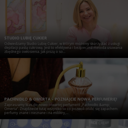
STUDIO LUBIĘ CUKIER
Odwiedzamy Studio Lubię Cukier, w którym możemy skorzystać z usługi
depilacji pastą cukrową. Jest to efektywna i bezpieczna metoda usuwania
zbędnego owłosienia. Jak piszą o so...
PACHNIDŁO & OMERTA - POZNAJCIE NOWĄ PERFUMERIĘ!
Zapraszamy Was do nowo otwartej perfumerii „Pachnidło &amp;
Omerta”. Znajdziecie tutaj wszystko to co pozwoli otulić się zapachem:
perfumy znane i nieznane i na mililitry,...