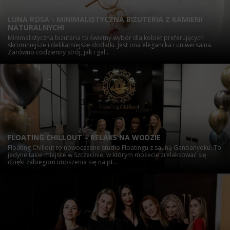
LUNA ROSA - MINIMALISTYCZNA BIŻUTERIA Z KAMIENI
NATURALNYCH!
Minimalistyczna biżuteria to świetny wybór dla kobiet preferujących
skromniejsze i delikatniejsze dodatki. Jest ona elegancka i uniwersalna.
Zarówno codzienny strój, jak i gal...
FLOATING CHILLOUT – RELAKS NA WODZIE
Floating Chillout to nowoczesne studio Floatingu z sauną Ganbanyoku. To
jedyne takie miejsce w Szczecinie, w którym możecie zrelaksować się
dzięki zabiegom unoszenia się na pł...