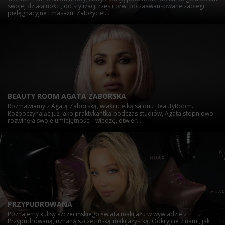
swojej działalności, od stylizacji rzęs i brwi po zaawansowane zabiegi
pielęgnacyjne i masażu. Założyciel...
BEAUTY ROOM AGATA ZABORSKA
Rozmawiamy z Agatą Zaborską, właścicielką salonu BeautyRoom.
Rozpoczynając już jako praktykantka podczas studiów, Agata stopniowo
rozwinęła swoje umiejętności i wiedzę, otwier...
PRZYPUDROWANA
Poznajemy kulisy szczecińskiego świata makijażu w wywiadzie z
Przypudrowaną, uznaną szczecińską makijażystką. Odkryjcie z nami, jak