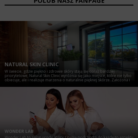
POLUB NASZ FANPAGE
NATURAL SKIN CLINIC
W świecie, gdzie piękno i zdrowie skóry stają się coraz bardziej
priorytetowe, Natural Skin Clinic wyróżnia się jako miejsce, które nie tylko
obiecuje, ale i realizuje marzenia o naturalnie pięknej skórze. Założona i
prowadzona z pasją i jakością, klinika szybko zdobyła uznanie i lojalność
pacjentów, dzięki swojej filozofii "odkrywania naturalnego piękna".
Zapraszamy...
WONDER LAB
Wonder Lab to salon urody, który z pasją podchodzi do każdego aspektu