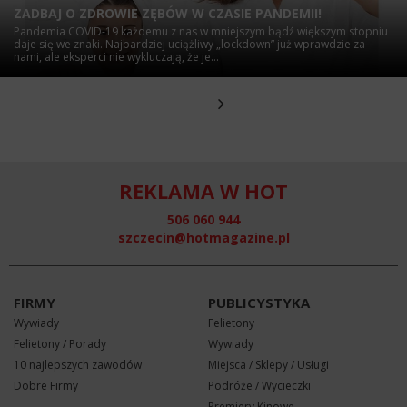
ZADBAJ O ZDROWIE ZĘBÓW W CZASIE PANDEMII!
Pandemia COVID-19 każdemu z nas w mniejszym bądź większym stopniu
daje się we znaki. Najbardziej uciążliwy „lockdown” już wprawdzie za
nami, ale eksperci nie wykluczają, że je...
REKLAMA W HOT
506 060 944
szczecin@hotmagazine.pl
FIRMY
PUBLICYSTYKA
Wywiady
Felietony
Felietony / Porady
Wywiady
10 najlepszych zawodów
Miejsca / Sklepy / Usługi
Dobre Firmy
Podróże / Wycieczki
Premiery Kinowe