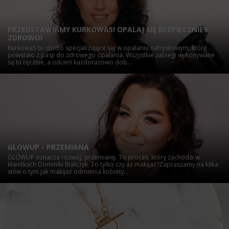
PRZEDSTAWIAMY KURKOWA5! OPALAJ SIĘ BEZPIECZNIE I
ZDROWO!
Kurkowa5 to studio specjalizujące się w opalaniu natryskowym, które
powstało z pasji do zdrowego opalania. Wszystkie zabiegi wykonywane
są tu ręcznie, a odcień każdorazowo dob...
GLOWUP - PRZEMIANA
GLOWUP oznacza rozwój, przemianę. To proces, który zachodzi w
klientkach Dominiki Bialczyk. To tylko czy aż makijaż?Zapraszamy na kilka
słów o tym jak makijaż odmienia kobiety...