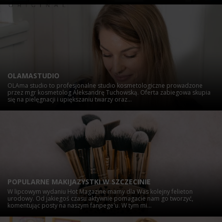
OLAMASTUDIO
OLAma studio to profesjonalne studio kosmetologiczne prowadzone
przez mgr kosmetolog Aleksandrę Tuchowską. Oferta zabiegowa skupia
się na pielęgnacji i upiększaniu twarzy oraz...
POPULARNE MAKIJAZYSTKI W SZCZECINIE
W lipcowym wydaniu Hot Magazine mamy dla Was kolejny felieton
urodowy. Od jakiegoś czasu aktywnie pomagacie nam go tworzyć,
komentując posty na naszym fanpege'u. W tym mi...