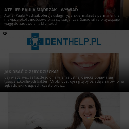
ATELIER PAULA MĄDRZAK - WYWIAD
Atelier Paula Mądrzak oferuje usługi fryzjerskie, makijaże permanentne,
makijaże okolicznościowe oraz stylizację rzęs. Studio silnie przywiązuje
wagę do zadowolenia klientek d...
JAK DBAĆ O ZĘBY DZIECKA?
Czy wiedziałeś, że każdego dnia w jamie ustnej dziecka pojawia się
tysiące szkodliwych bakterii?Drobnoustroje i grzyby osiadają zarówno na
zębach, jak i dziąsłach, często prow...