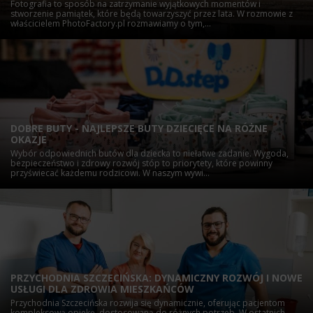
Fotografia to sposób na zatrzymanie wyjątkowych momentów i
stworzenie pamiątek, które będą towarzyszyć przez lata. W rozmowie z
właścicielem PhotoFactory.pl rozmawiamy o tym,...
DOBRE BUTY - NAJLEPSZE BUTY DZIECIĘCE NA RÓŻNE
OKAZJE
Wybór odpowiednich butów dla dziecka to niełatwe zadanie. Wygoda,
bezpieczeństwo i zdrowy rozwój stóp to priorytety, które powinny
przyświecać każdemu rodzicowi. W naszym wywi...
PRZYCHODNIA SZCZECIŃSKA: DYNAMICZNY ROZWÓJ I NOWE
USŁUGI DLA ZDROWIA MIESZKAŃCÓW
Przychodnia Szczecińska rozwija się dynamicznie, oferując pacjentom
kompleksową opiekę, dostosowaną do różnych potrzeb. W ostatnich