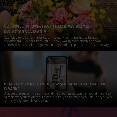
CZERWIEC W KWIATACH! ROZMAWIAMY Z
KWIACIARNIĄ MARIA
Czerwiec to jeden z najbardziej intensywnych miesięcy w branży
florystycznej. To czas komunii, ślubów, wesel, rodzinnych spotkań,
zakończeń roku szkolnego i wielu innych okazji, podczas których kwiaty
odgrywają ważną rolę. Coraz częściej do bukietów dołączają także
balony z helem, a osoby zabiegane chętnie korzystają z rozwiązań
dostępnych przez całą dobę. O aktualnych trendach...
DLACZEGO ZDJĘCIA I WIDEO W SOCIAL MEDIACH SĄ TAK
WAŻNE?
Dlaczego zdjęcia i wideo w social mediach są tak ważne? Social media to
przede wszystkim obraz. To właśnie zdjęcia i filmy najczęściej decydują o
tym, czy użytkownik zatrzyma...