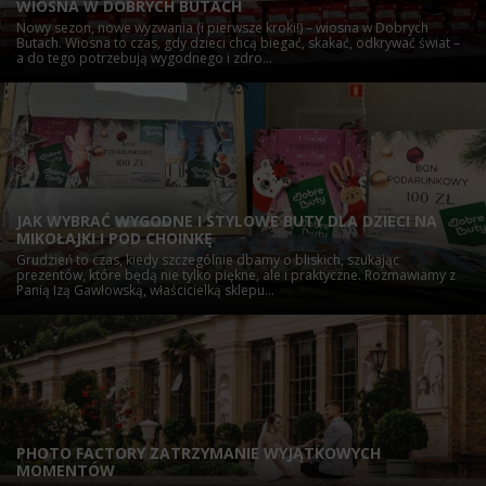
WIOSNA W DOBRYCH BUTACH
Nowy sezon, nowe wyzwania (i pierwsze kroki!) – wiosna w Dobrych
Butach. Wiosna to czas, gdy dzieci chcą biegać, skakać, odkrywać świat –
a do tego potrzebują wygodnego i zdro...
JAK WYBRAĆ WYGODNE I STYLOWE BUTY DLA DZIECI NA
MIKOŁAJKI I POD CHOINKĘ
Grudzień to czas, kiedy szczególnie dbamy o bliskich, szukając
prezentów, które będą nie tylko piękne, ale i praktyczne. Rozmawiamy z
Panią Izą Gawłowską, właścicielką sklepu...
PHOTO FACTORY ZATRZYMANIE WYJĄTKOWYCH
MOMENTÓW