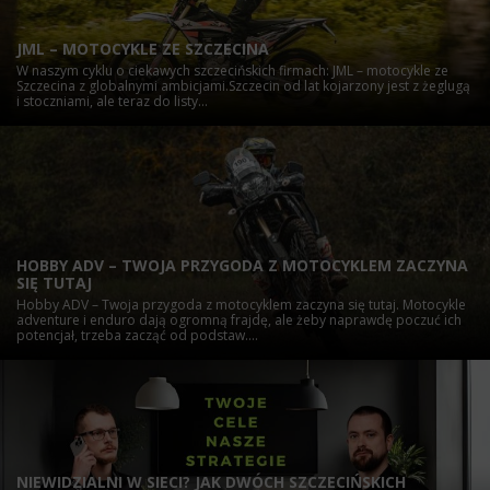
JML – MOTOCYKLE ZE SZCZECINA
W naszym cyklu o ciekawych szczecińskich firmach: JML – motocykle ze
Szczecina z globalnymi ambicjami.Szczecin od lat kojarzony jest z żeglugą
i stoczniami, ale teraz do listy...
HOBBY ADV – TWOJA PRZYGODA Z MOTOCYKLEM ZACZYNA
SIĘ TUTAJ
Hobby ADV – Twoja przygoda z motocyklem zaczyna się tutaj. Motocykle
adventure i enduro dają ogromną frajdę, ale żeby naprawdę poczuć ich
potencjał, trzeba zacząć od podstaw....
NIEWIDZIALNI W SIECI? JAK DWÓCH SZCZECIŃSKICH