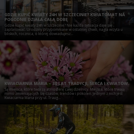
GDZIE KUPIĆ KWIATY 24H W SZCZECINIE? KWIATOMAT NA
POGODNIE DZIAŁA CAŁĄ DOBĘ
Gdzie kupić kwiaty 24h w Szczecinie? Nie każda sytuacja daje się
zaplanować. Urodziny przypomniane w ostatniej chwili, nagła wizyta u
bliskich, rocznica, o której dowiadujesz...
KWIACIARNIA MARIA – 30 LAT TRADYCJI, SERCA I KWIATÓW.
Są miejsca, które tworzą atmosferę całej dzielnicy. Miejsca, które trwają
mimo zmieniających się czasów, trendów i pokoleń. Jednym z nich jest
Kwiaciarnia Maria przy ul. Traug...