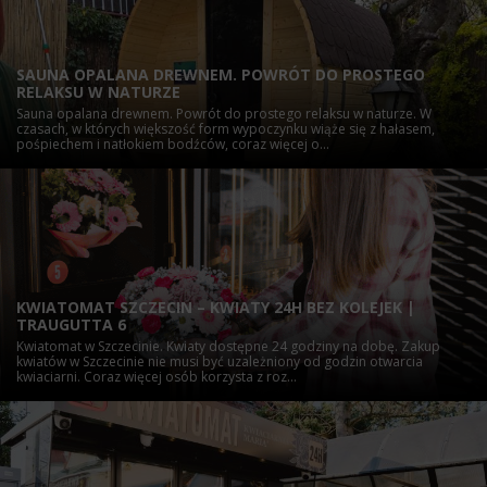
SAUNA OPALANA DREWNEM. POWRÓT DO PROSTEGO
RELAKSU W NATURZE
Sauna opalana drewnem. Powrót do prostego relaksu w naturze. W
czasach, w których większość form wypoczynku wiąże się z hałasem,
pośpiechem i natłokiem bodźców, coraz więcej o...
KWIATOMAT SZCZECIN – KWIATY 24H BEZ KOLEJEK |
TRAUGUTTA 6
Kwiatomat w Szczecinie. Kwiaty dostępne 24 godziny na dobę. Zakup
kwiatów w Szczecinie nie musi być uzależniony od godzin otwarcia
kwiaciarni. Coraz więcej osób korzysta z roz...