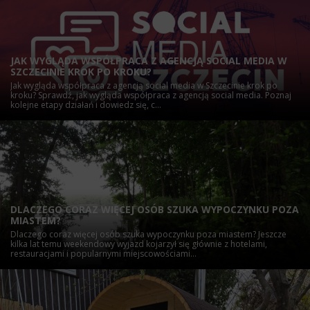
JAK WYGLĄDA WSPÓŁPRACA Z AGENCJĄ SOCIAL MEDIA W
SZCZECINIE KROK PO KROKU?
Jak wygląda współpraca z agencją social media w Szczecinie krok po
kroku? Sprawdź, jak wygląda współpraca z agencją social media. Poznaj
kolejne etapy działań i dowiedz się, c...
DLACZEGO CORAZ WIĘCEJ OSÓB SZUKA WYPOCZYNKU POZA
MIASTEM?
Dlaczego coraz więcej osób szuka wypoczynku poza miastem? Jeszcze
kilka lat temu weekendowy wyjazd kojarzył się głównie z hotelami,
restauracjami i popularnymi miejscowościami...