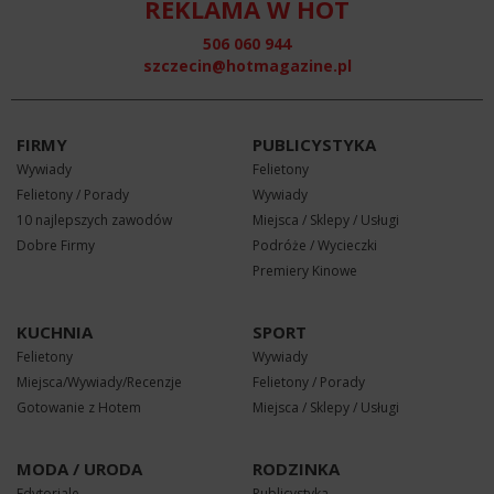
REKLAMA W HOT
506 060 944
szczecin@hotmagazine.pl
FIRMY
PUBLICYSTYKA
Wywiady
Felietony
Felietony / Porady
Wywiady
10 najlepszych zawodów
Miejsca / Sklepy / Usługi
Dobre Firmy
Podróże / Wycieczki
Premiery Kinowe
KUCHNIA
SPORT
Felietony
Wywiady
Miejsca/Wywiady/Recenzje
Felietony / Porady
Gotowanie z Hotem
Miejsca / Sklepy / Usługi
MODA / URODA
RODZINKA
Edytoriale
Publicystyka