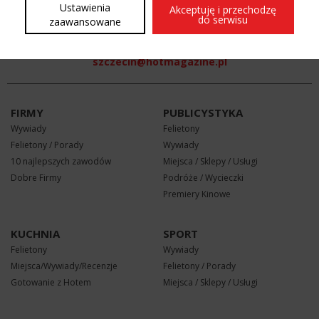
Ustawienia
Akceptuję i przechodzę
do serwisu
REKLAMA W HOT
zaawansowane
506 060 944
szczecin@hotmagazine.pl
FIRMY
PUBLICYSTYKA
Wywiady
Felietony
Felietony / Porady
Wywiady
10 najlepszych zawodów
Miejsca / Sklepy / Usługi
Dobre Firmy
Podróże / Wycieczki
Premiery Kinowe
KUCHNIA
SPORT
Felietony
Wywiady
Miejsca/Wywiady/Recenzje
Felietony / Porady
Gotowanie z Hotem
Miejsca / Sklepy / Usługi