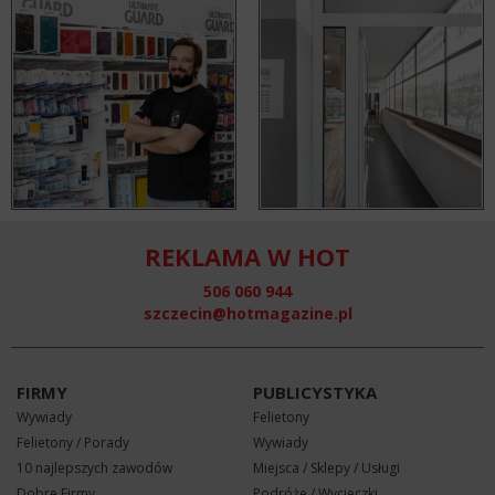
REKLAMA W HOT
506 060 944
szczecin@hotmagazine.pl
FIRMY
PUBLICYSTYKA
Wywiady
Felietony
Felietony / Porady
Wywiady
10 najlepszych zawodów
Miejsca / Sklepy / Usługi
Dobre Firmy
Podróże / Wycieczki