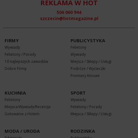
REKLAMA W HOT
506 060 944
szczecin@hotmagazine.pl
FIRMY
PUBLICYSTYKA
Wywiady
Felietony
Felietony / Porady
Wywiady
10 najlepszych zawodów
Miejsca / Sklepy / Usługi
Dobre Firmy
Podróże / Wycieczki
Premiery Kinowe
KUCHNIA
SPORT
Felietony
Wywiady
Miejsca/Wywiady/Recenzje
Felietony / Porady
Gotowanie z Hotem
Miejsca / Sklepy / Usługi
MODA / URODA
RODZINKA
Edytoriale
Publicystyka