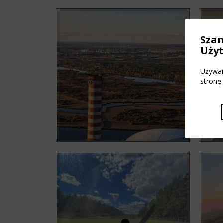
Sza
Uży
Używam
stronę