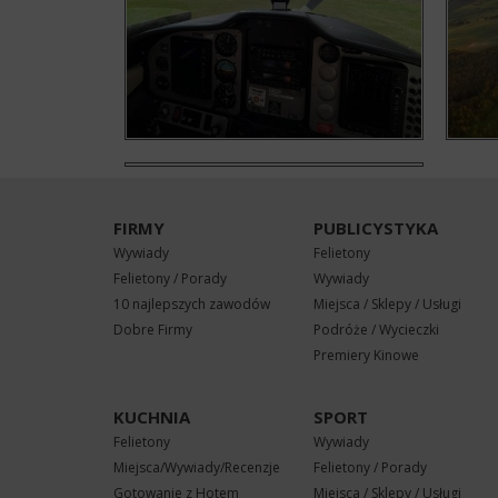
FIRMY
PUBLICYSTYKA
Wywiady
Felietony
Felietony / Porady
Wywiady
10 najlepszych zawodów
Miejsca / Sklepy / Usługi
Dobre Firmy
Podróże / Wycieczki
Premiery Kinowe
KUCHNIA
SPORT
Felietony
Wywiady
Miejsca/Wywiady/Recenzje
Felietony / Porady
Gotowanie z Hotem
Miejsca / Sklepy / Usługi