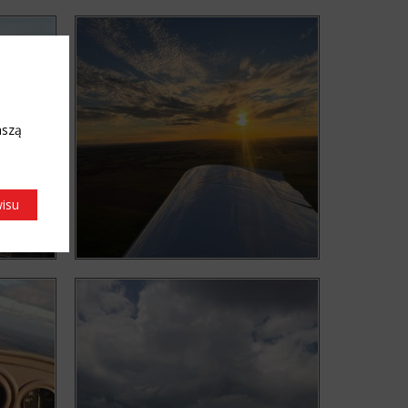
aszą
wisu