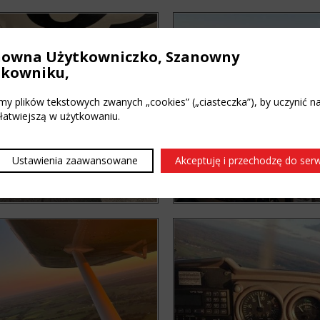
nowna Użytkowniczko, Szanowny
tkowniku,
y plików tekstowych zwanych „cookies” („ciasteczka”), by uczynić n
 łatwiejszą w użytkowaniu.
Ustawienia zaawansowane
Akceptuję i przechodzę do ser