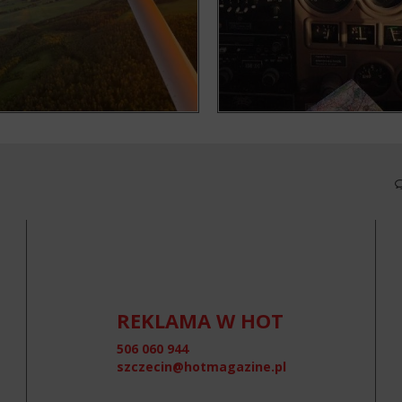
REKLAMA W HOT
506 060 944
szczecin@hotmagazine.pl