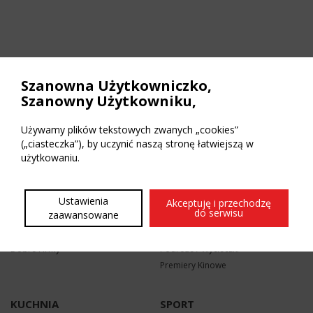
Szanowna Użytkowniczko,
REKLAMA W HOT
Szanowny Użytkowniku,
506 060 944
Używamy plików tekstowych zwanych „cookies”
szczecin@hotmagazine.pl
(„ciasteczka”), by uczynić naszą stronę łatwiejszą w
użytkowaniu.
FIRMY
PUBLICYSTYKA
Ustawienia
Wywiady
Felietony
Akceptuję i przechodzę
do serwisu
zaawansowane
Felietony / Porady
Wywiady
10 najlepszych zawodów
Miejsca / Sklepy / Usługi
Dobre Firmy
Podróże / Wycieczki
Premiery Kinowe
KUCHNIA
SPORT