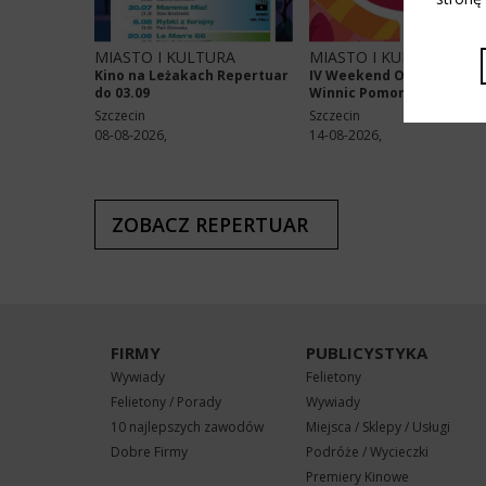
MIASTO I KULTURA
MIASTO I KULTURA
Kino na Leżakach Repertuar
IV Weekend Otwartych
do 03.09
Winnic Pomorza Zachod..
Szczecin
Szczecin
08-08-2026,
14-08-2026,
ZOBACZ REPERTUAR
FIRMY
PUBLICYSTYKA
Wywiady
Felietony
Felietony / Porady
Wywiady
10 najlepszych zawodów
Miejsca / Sklepy / Usługi
Dobre Firmy
Podróże / Wycieczki
Premiery Kinowe