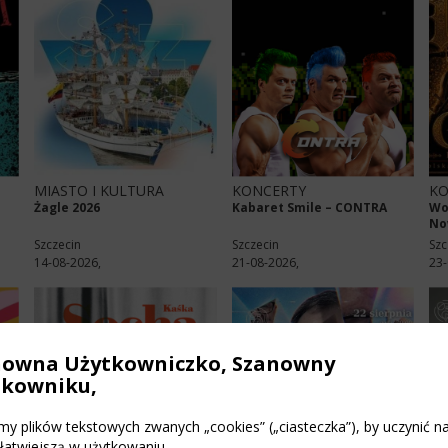
MIASTO I KULTURA
KONCERTY
KO
l
Żagle 2026
Kabaret Smile – CONTRA
Wo
No
Szczecin
Szczecin
Szc
14-08-2026,
21-08-2026,
23-
nowna Użytkowniczko, Szanowny
tkowniku,
y plików tekstowych zwanych „cookies” („ciasteczka”), by uczynić n
 łatwiejszą w użytkowaniu.