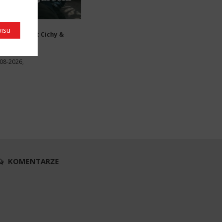
NCERTY
wisu
ncert Robert Cichy &
recki
zecin
08-2026,
KOMENTARZE