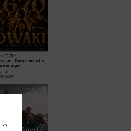
NCERTY
wakin – Dawne melodie.
wa energia
zecin
08-2026,
aszą