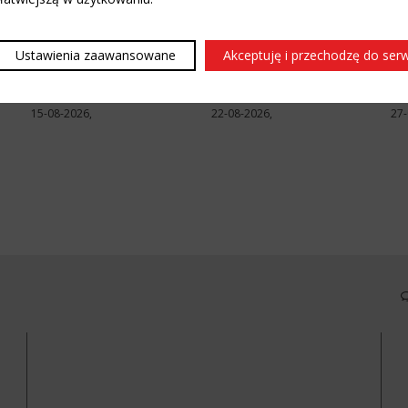
KONCERTY
IMPREZY
KO
Ustawienia zaawansowane
Akceptuję i przechodzę do ser
Kaśka Sochacka – Lato w
Hirek Wrona – DJ set
Ko
.
Amfiteatrach
Ja
Szczecin
Szczecin
Szc
15-08-2026,
22-08-2026,
27-