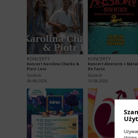
KONCERTY
KONCERTY
Koncert Karolina Charko &
Koncert Alestorm + Meta
Piotr Lato
De Facto
Szczecin
Szczecin
08-08-2026,
10-08-2026,
Sza
Uży
Używam
stronę