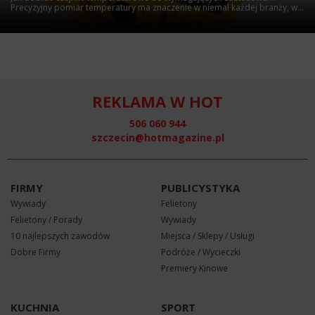
Precyzyjny pomiar temperatury ma znaczenie w niemal każdej branży, w...
REKLAMA W HOT
506 060 944
szczecin@hotmagazine.pl
FIRMY
PUBLICYSTYKA
Wywiady
Felietony
Felietony / Porady
Wywiady
10 najlepszych zawodów
Miejsca / Sklepy / Usługi
Dobre Firmy
Podróże / Wycieczki
Premiery Kinowe
KUCHNIA
SPORT