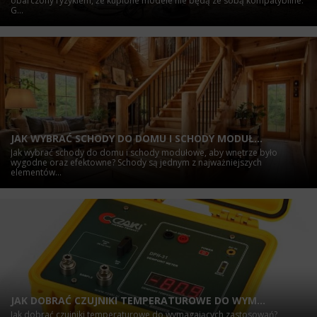
obarczony ryzykiem, że kupione modele nie będą ze sobą kompatybilne.
G...
JAK WYBRAĆ SCHODY DO DOMU I SCHODY MODUŁ...
Jak wybrać schody do domu i schody modułowe, aby wnętrze było
wygodne oraz efektowne? Schody są jednym z najważniejszych
elementów...
JAK DOBRAĆ CZUJNIKI TEMPERATUROWE DO WYM...
Jak dobrać czujniki temperaturowe do wymagających zastosowań?