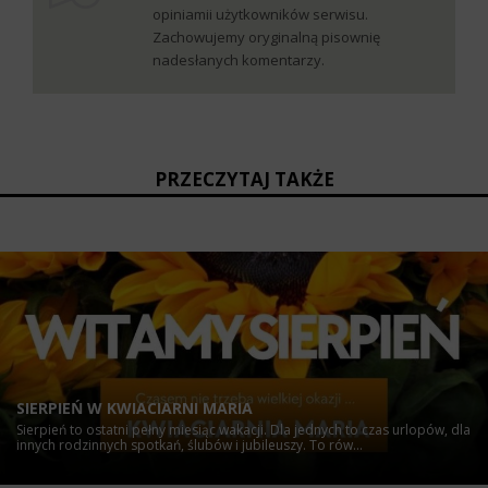
opiniamii użytkowników serwisu.
Zachowujemy oryginalną pisownię
nadesłanych komentarzy.
PRZECZYTAJ TAKŻE
SIERPIEŃ W KWIACIARNI MARIA
Sierpień to ostatni pełny miesiąc wakacji. Dla jednych to czas urlopów, dla
innych rodzinnych spotkań, ślubów i jubileuszy. To rów...