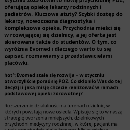
styczniu 2025 otwarto nową przychodnię POZ,
oferującą opiekę lekarzy rodzinnych i
pediatrów. Kluczowe atuty? Szybki dostęp do
lekarzy, nowoczesna diagnostyka i
kompleksowa opieka. Przychodnia mieści się
w rozwijającej się dzielnicy, a jej oferta jest
skierowana także do studentów. O tym, co
wyróżnia Evomed i dlaczego warto tu się
zapisać, rozmawiamy z przedstawicielami
placówki.
hot°: Evomed stale się rozwija – w styczniu
otworzyliście poradnię POZ. Co skłoniło Was do tej
decyzji i jaką misję chcecie realizować w ramach
podstawowej opieki zdrowotnej?
Rozszerzenie działalności na terenach dzielnic, w
których powstają nowe osiedla. Wpisuje się to w naszą
strategię tworzenia mniejszych, dzielnicowych
przychodni medycyny rodzinnej, w której pacjent ma