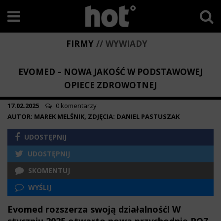
FIRMY
WYWIADY
EVOMED – NOWA JAKOŚĆ W PODSTAWOWEJ
OPIECE ZDROWOTNEJ
17.02.2025
0 komentarzy
AUTOR: MAREK MELŚNIK, ZDJĘCIA: DANIEL PASTUSZAK
UDOSTĘPNIJ
UDOSTĘPNIJ
SKOMENTUJ
WYŚLIJ
Evomed rozszerza swoją działalność! W