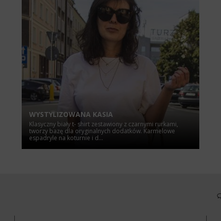
WYSTYLIZOWANA KASIA
Klasyczny biały t- shirt zestawiony z czarnymi rurkami,
tworzy bazę dla oryginalnych dodatków. Karmelowe
espadryle na koturnie i d...