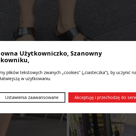
nowna Użytkowniczko, Szanowny
tkowniku,
y plików tekstowych zwanych „cookies” („ciasteczka”), by uczynić n
 łatwiejszą w użytkowaniu.
Ustawienia zaawansowane
Akceptuję i przechodzę do ser