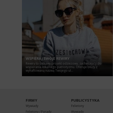
WSPIERAJ SWOJE REWIRY
Rewiry to ciekawy projekt odzieżowy, zachęcający do
wspierania lokalnego patriotyzmu. Oferuje bluzy z
wyhaftowaną nazwą Twojego ul...
FIRMY
PUBLICYSTYKA
Wywiady
Felietony
Felietony / Porady
Wywiady