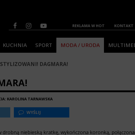
REKLAMA W HOT
KONTAKT
KUCHNIA
SPORT
MODA / URODA
MULTIME
STYLIZOWANI! DAGMARA!
MARA!
CIA: KAROLINA TARNAWSKA
WYŚLIJ
w drobną niebieską kratkę, wykończona koronką, połączona