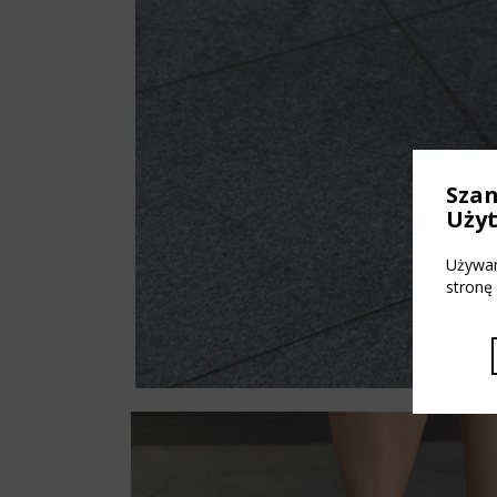
Sza
Uży
Używam
stronę