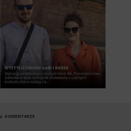
WYSTYLIZOWANI! GABI I RADEK
Stylizacja przywodząca na myśl letnie dni. Pomarańczowa
sukienka w stylu szmizjerki zestawiona z czarnymi
botkami, które nadają ca...
KOMENTARZE