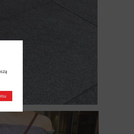
aszą
wisu