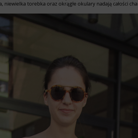
, niewielka torebka oraz okrągłe okulary nadają całości cha