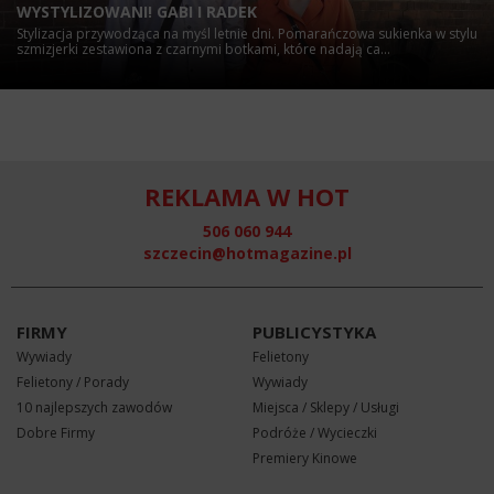
WYSTYLIZOWANI! GABI I RADEK
Stylizacja przywodząca na myśl letnie dni. Pomarańczowa sukienka w stylu
szmizjerki zestawiona z czarnymi botkami, które nadają ca...
REKLAMA W HOT
506 060 944
szczecin@hotmagazine.pl
FIRMY
PUBLICYSTYKA
Wywiady
Felietony
Felietony / Porady
Wywiady
10 najlepszych zawodów
Miejsca / Sklepy / Usługi
Dobre Firmy
Podróże / Wycieczki
Premiery Kinowe