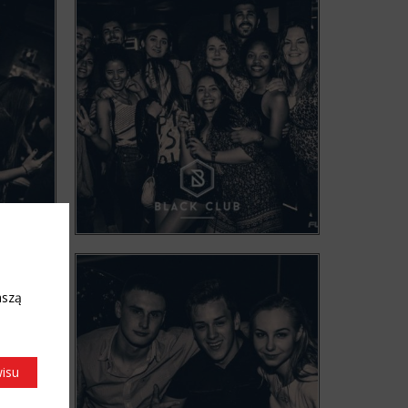
aszą
wisu