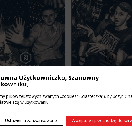
nowna Użytkowniczko, Szanowny
tkowniku,
y plików tekstowych zwanych „cookies” („ciasteczka”), by uczynić n
 łatwiejszą w użytkowaniu.
Ustawienia zaawansowane
Akceptuję i przechodzę do ser