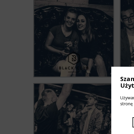
Sza
Uży
Używam
stronę