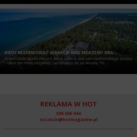
KIEDY REZERWOWAĆ WAKACJE NAD MORZEM? GRA...
Grand Laola Spa to miejsce, które dobrze zna rytm nadmorskiego sezonu
– także ten mniej oczywisty, zaczynający się już wiosną. To...
REKLAMA W HOT
506 060 944
szczecin@hotmagazine.pl