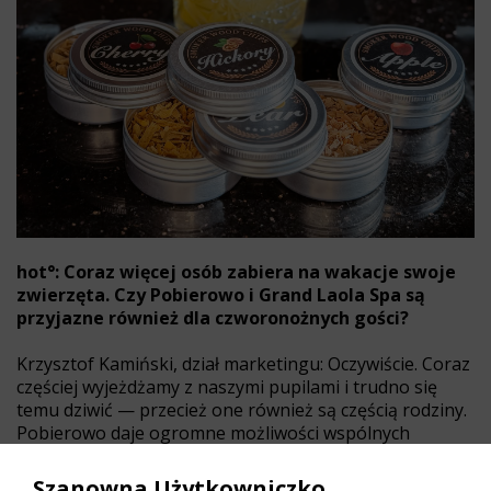
hot°: Coraz więcej osób zabiera na wakacje swoje
zwierzęta. Czy Pobierowo i Grand Laola Spa są
przyjazne również dla czworonożnych gości?
Krzysztof Kamiński, dział marketingu: Oczywiście. Coraz
częściej wyjeżdżamy z naszymi pupilami i trudno się
temu dziwić — przecież one również są częścią rodziny.
Pobierowo daje ogromne możliwości wspólnych
spacerów po lesie i nad morzem, a nasi Goście bardzo
doceniają fakt, że nie muszą zostawiać swoich
Szanowna Użytkowniczko,