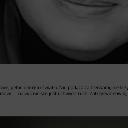
we, pełne energii i światła. Nie podąża za trendami, nie licz
ówi — najważniejsze jest uchwycić ruch. Zatrzymać chwilę, j