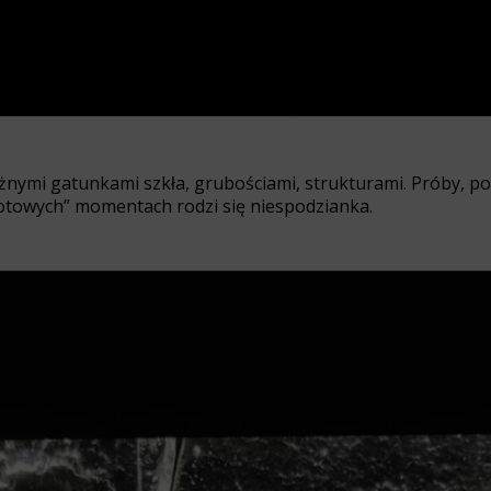
żnymi gatunkami szkła, grubościami, strukturami. Próby, po
egotowych” momentach rodzi się niespodzianka.