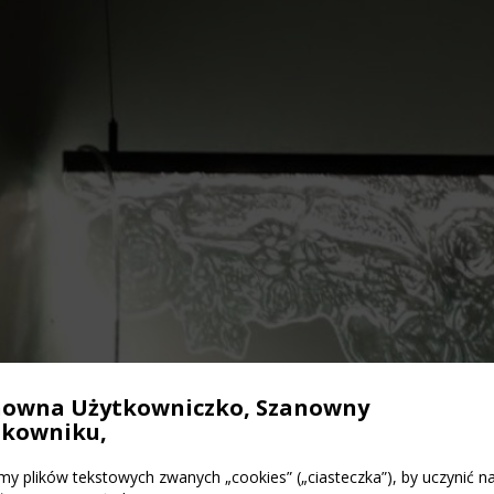
nowna Użytkowniczko, Szanowny
tkowniku,
y plików tekstowych zwanych „cookies” („ciasteczka”), by uczynić n