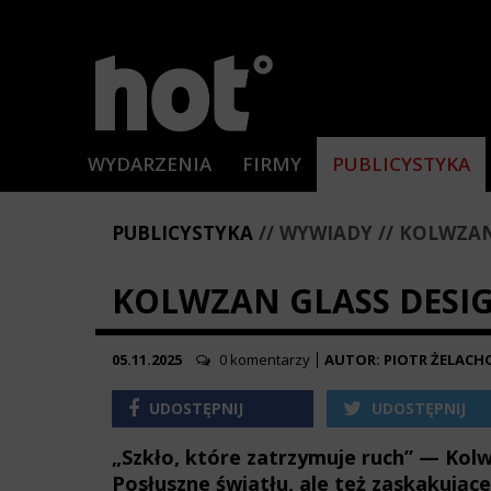
WYDARZENIA
FIRMY
PUBLICYSTYKA
PUBLICYSTYKA
WYWIADY
KOLWZAN 
KOLWZAN GLASS DESIG
05.11.2025
0 komentarzy
AUTOR: PIOTR ŻELACH
UDOSTĘPNIJ
UDOSTĘPNIJ
„Szkło, które zatrzymuje ruch” — Kolw
Posłuszne światłu, ale też zaskakujące