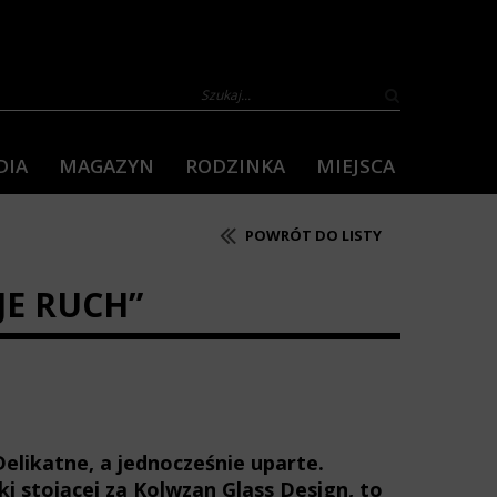
DIA
MAGAZYN
RODZINKA
MIEJSCA
POWRÓT DO LISTY
JE RUCH”
elikatne, a jednocześnie uparte.
ki stojącej za Kolwzan Glass Design, to