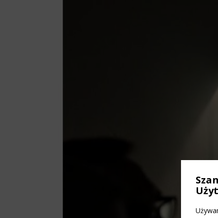
Sza
Uży
Używam