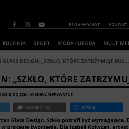
REKLAMA W HOT
KONTAKT
KUCHNIA
SPORT
MODA / URODA
MULTIME
GLASS DESIGN: „SZKŁO, KTÓRE ZATRZYMUJE RUC...
N: „SZKŁO, KTÓRE ZATRZYMU
OWSKI, ZDJĘCIA: ARCHIWUM PRYWATNE
SKOMENTUJ
WYŚLIJ
zan Glass Design. Szkło potrafi być wymagające. D
 w procesie tworzenia. Dla Izabeli Kolwzan, artyst