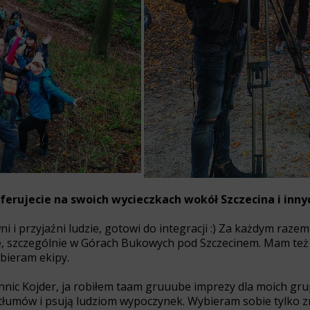
oferujecie na swoich wycieczkach wokół Szczecina i innyc
 i przyjaźni ludzie, gotowi do integracji :) Za każdym raze
, szczególnie w Górach Bukowych pod Szczecinem. Mam też
abieram ekipy.
innic Kojder, ja robiłem taam gruuube imprezy dla moich gru
 tłumów i psują ludziom wypoczynek. Wybieram sobie tylko zn