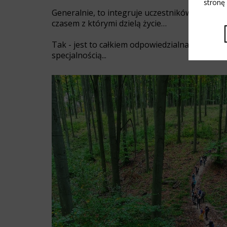
stronę
Generalnie, to integruje uczestników moich wyc
czasem z którymi dzielą życie…
Tak - jest to całkiem odpowiedzialna misja! J
specjalnością...