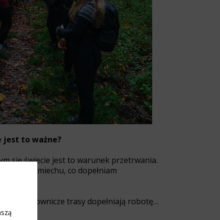
 jest to ważne?
ym się świecie jest to warunek przetrwania.
odzi dużo śmiechu, co dopełniam
 a moje malownicze trasy dopełniają robotę…
aszą