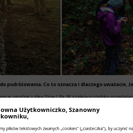
do podróżowania. Co to oznacza i dlaczego uważacie, że
em w zgodzie z ideą Slow Life. W szalejąco szybko rozwijając
nac, pohamakowac chwilę i pogadać. Z rozmów JA-GRUPA wych
nowna Użytkowniczko, Szanowny
tkowniku,
nie uwielbiają. Po prostu wprowadzam ich w wesoły nastrój,
zgania :)
y plików tekstowych zwanych „cookies” („ciasteczka”), by uczynić n