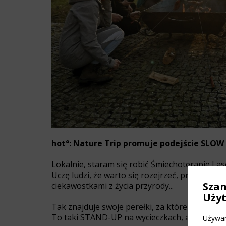
hot°: Nature Trip promuje podejście SLOW 
Lokalnie, staram się robić Śmiechoterapie Las
Uczę ludzi, że warto się rozejrzeć, przycup
Sza
ciekawostkami z życia przyrody...
Uży
Tak znajduje swoje perełki, za które ludzie m
To taki STAND-UP na wycieczkach, ale bez blu
Używam