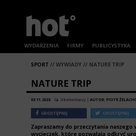
WYDARZENIA
FIRMY
PUBLICYSTYKA
SPORT
WYWIADY
NATURE TRIP
NATURE TRIP
03.11.2023
0 komentarzy
AUTOR: PIOTR ŻELACHO
UDOSTĘPNIJ
UDOSTĘPNIJ
Zapraszamy do przeczytania naszego wy
wycieczek, które pozwalają odkryć urok