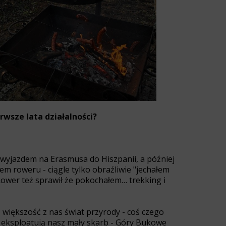
erwsze lata działalności?
 wyjazdem na Erasmusa do Hiszpanii, a później
pem roweru - ciągle tylko obraźliwie "jechałem
 Rower też sprawił że pokochałem… trekking i
 większość z nas świat przyrody - coś czego
ie eksploatują nasz mały skarb - Góry Bukowe