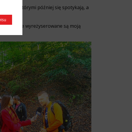
ludzi, z którymi później się spotykają, a
wisu
e przeze mnie wyreżyserowane są moją