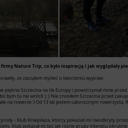
 firmy Nature Trip, co było inspiracją i jak wyglądały pi
awiły, że zacząłem myśleć o tworzeniu wypraw:
e piękno Szczecina na tle Europy i powstrzymał mnie przed
 bo bym tu nie wrócił :) :) Nie znosiłem Szczecina przed zaku
, ale na rowerze :) Od 13 lat jestem całorocznym rowerzystą.
ody - Klub Kniejołaza, którzy pokazali mi nieodkryty przez
stety, Klub pokazał mi też jak różne grupy interesu okrutn