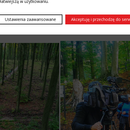
 łatwiejszą w użytkowaniu.
ieczek wśród nieoczywistych atrakcji turystycznych. Poznają 
Ustawienia zaawansowane
Akceptuję i przechodzę do ser
estem też fotografem... Grupowe zdjęcia niepozowane i taki