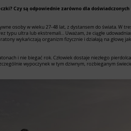
czki? Czy są odpowiednie zarówno dla doświadczonych p
tywne osoby w wieku 27-48 lat, z dystansem do świata. W treś
ez typu ultra lub ekstremali… Uważam, że ciągłe udowadnian
ratony wykańczają organizm fizycznie i działają na głowę j
onach i nie biegać rok. Człowiek dostaje niezłego pierdolca.
szczególnie wypoczynek w tym dziwnym, rozbieganym świeci