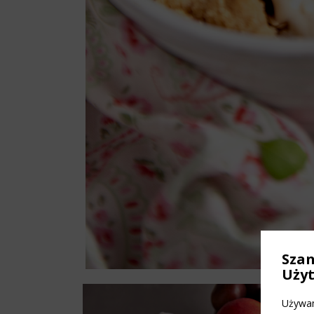
Sza
Uży
Używam