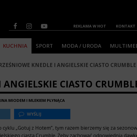
REKLAMA W HOT
KONTAKT
KUCHNIA
SPORT
MODA / URODA
MULTIME
ZEŚNIOWE KNEDLE I ANGIELSKIE CIASTO CRUMBLE
 ANGIELSKIE CIASTO CRUMBL
AINA MIODEM I MLEKIEM PŁYNĄCA
WYŚLIJ
o cyklu „Gotuj z Hotem”, tym razem bierzemy się za sezono
gielskiego ciasta Crumble. Żeby zachować odpowiednią dawkę