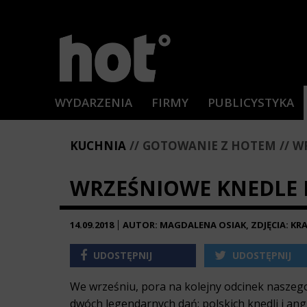
WYDARZENIA
FIRMY
PUBLICYSTYKA
KUCHNIA
GOTOWANIE Z HOTEM
WR
WRZEŚNIOWE KNEDLE I
14.09.2018
AUTOR: MAGDALENA OSIAK, ZDJĘCIA: KR
UDOSTĘPNIJ
UDOSTĘPNIJ
We wrześniu, pora na kolejny odcinek naszeg
dwóch legendarnych dań: polskich knedli i an