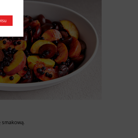
wisu
ę smakową.