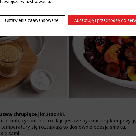
 łatwiejszą w użytkowaniu.
Ustawienia zaawansowane
Akceptuję i przechodzę do ser
stwą chrupiącej kruszonki.
a o nutę cynamonu, co daje jeszcze pyszniejszą kompozycj
temperatury się roztapiają to dosłownie poezja smaku.
 się sam!