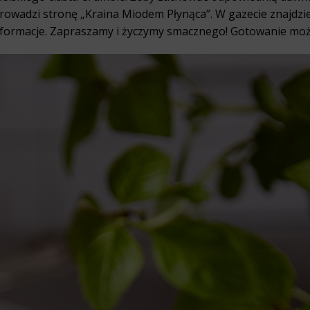
rowadzi stronę „Kraina Miodem Płynąca”. W gazecie znajdzie
informacje. Zapraszamy i życzymy smacznego! Gotowanie moż