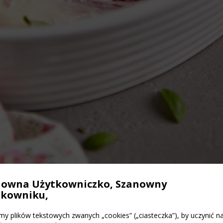
nowna Użytkowniczko, Szanowny
tkowniku,
y plików tekstowych zwanych „cookies” („ciasteczka”), by uczynić n