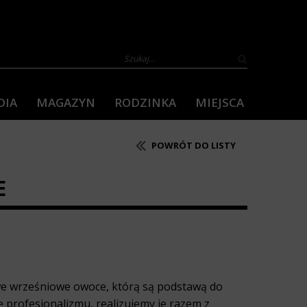
DIA
MAGAZYN
RODZINKA
MIEJSCA
POWRÓT DO LISTY
E
we wrześniowe owoce, którą są podstawą do
 profesjonalizmu, realizujemy je razem z