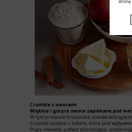
stronę
Crumble z owocami
Miękkie i gorące owoce zapiekane pod war
W tym przepisie kruszonka została wzbogacon
Crumble podane z lodami, które pod wpływem 
Pracy niewiele, a efekt piorunujący- przekonaj