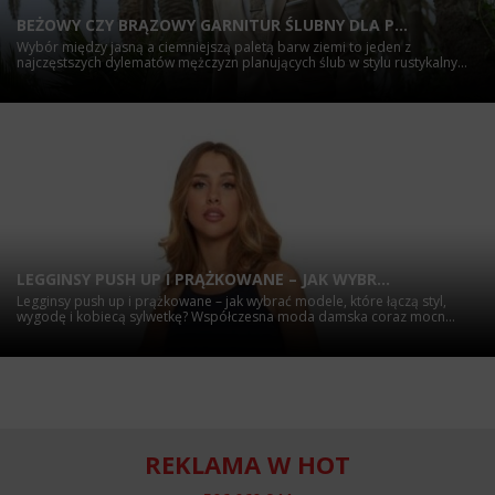
BEŻOWY CZY BRĄZOWY GARNITUR ŚLUBNY DLA P...
Wybór między jasną a ciemniejszą paletą barw ziemi to jeden z
najczęstszych dylematów mężczyzn planujących ślub w stylu rustykalny...
LEGGINSY PUSH UP I PRĄŻKOWANE – JAK WYBR...
Legginsy push up i prążkowane – jak wybrać modele, które łączą styl,
wygodę i kobiecą sylwetkę? Współczesna moda damska coraz mocn...
REKLAMA W HOT