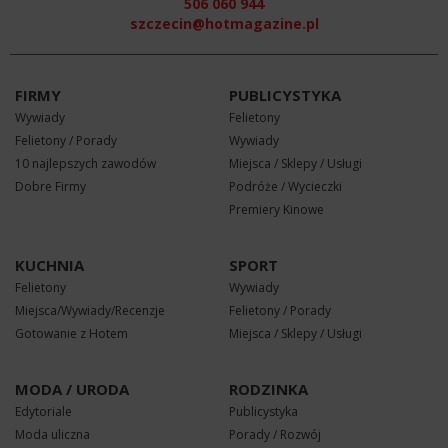
506 060 944
szczecin@hotmagazine.pl
FIRMY
PUBLICYSTYKA
Wywiady
Felietony
Felietony / Porady
Wywiady
10 najlepszych zawodów
Miejsca / Sklepy / Usługi
Dobre Firmy
Podróże / Wycieczki
Premiery Kinowe
KUCHNIA
SPORT
Felietony
Wywiady
Miejsca/Wywiady/Recenzje
Felietony / Porady
Gotowanie z Hotem
Miejsca / Sklepy / Usługi
MODA / URODA
RODZINKA
Edytoriale
Publicystyka
Moda uliczna
Porady / Rozwój