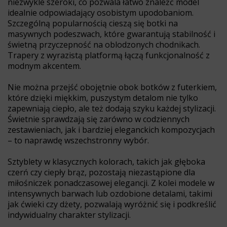
niezwykle szeroki, co pozwala łatwo znaleźć model
idealnie odpowiadający osobistym upodobaniom.
Szczególną popularnością cieszą się botki na
masywnych podeszwach, które gwarantują stabilność i
świetną przyczepność na oblodzonych chodnikach.
Trapery z wyrazistą platformą łączą funkcjonalność z
modnym akcentem.
Nie można przejść obojętnie obok botków z futerkiem,
które dzięki miękkim, puszystym detalom nie tylko
zapewniają ciepło, ale też dodają szyku każdej stylizacji.
Świetnie sprawdzają się zarówno w codziennych
zestawieniach, jak i bardziej eleganckich kompozycjach
– to naprawdę wszechstronny wybór.
Sztyblety w klasycznych kolorach, takich jak głęboka
czerń czy ciepły brąz, pozostają niezastąpione dla
miłośniczek ponadczasowej elegancji. Z kolei modele w
intensywnych barwach lub ozdobione detalami, takimi
jak ćwieki czy dżety, pozwalają wyróżnić się i podkreślić
indywidualny charakter stylizacji.