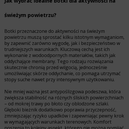
Jak wybrać idealne botki dla aktywności na
świeżym powietrzu?
Botki przeznaczone do aktywności na świeżym
powietrzu muszą sprostać kilku istotnym wymaganiom,
by zapewnić zarówno wygodę, jak i bezpieczeństwo w
trudniejszych warunkach. Kluczową cechą jest ich
wykonanie z wodoodpornych materiałów, takich jak
oddychające membrany. Tego rodzaju rozwiązania
skutecznie chronią przed wilgocią, jednocześnie
umożliwiając skórze oddychanie, co pomaga utrzymać
stopy suche nawet przy intensywnym użytkowaniu.
Nie mniej ważna jest antypoślizgowa podeszwa, która
zwiększa stabilność na różnych śliskich powierzchniach
– od mokrej trawy po błoto czy oblodzone szlaki.
Głęboki bieżnik dodatkowo poprawia przyczepność,
zmniejszając ryzyko upadków i zapewniając pewny krok
w wymagających warunkach terenowych. Komfort
noszenia to kolejny aspekt, którego nie można pomijać.