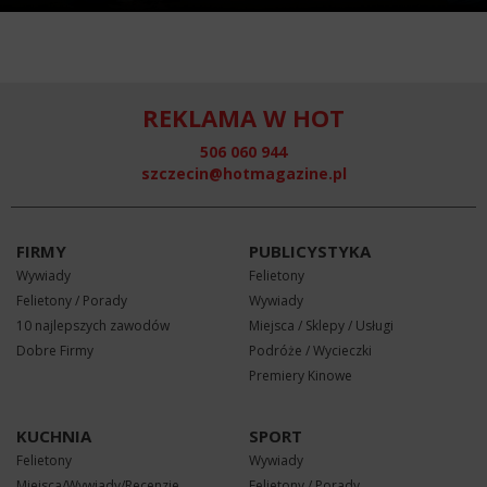
REKLAMA W HOT
506 060 944
szczecin@hotmagazine.pl
FIRMY
PUBLICYSTYKA
Wywiady
Felietony
Felietony / Porady
Wywiady
10 najlepszych zawodów
Miejsca / Sklepy / Usługi
Dobre Firmy
Podróże / Wycieczki
Premiery Kinowe
KUCHNIA
SPORT
Felietony
Wywiady
Miejsca/Wywiady/Recenzje
Felietony / Porady