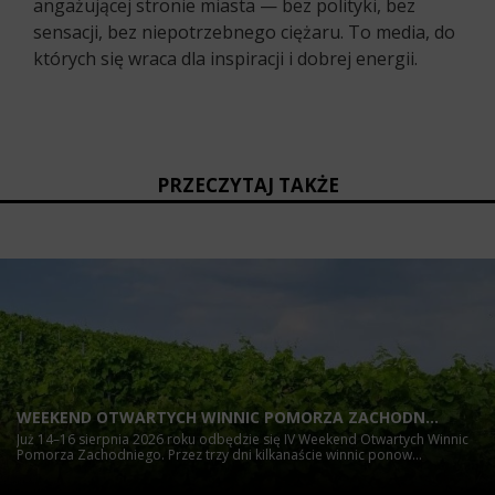
angażującej stronie miasta — bez polityki, bez
sensacji, bez niepotrzebnego ciężaru. To media, do
których się wraca dla inspiracji i dobrej energii.
PRZECZYTAJ TAKŻE
WEEKEND OTWARTYCH WINNIC POMORZA ZACHODN...
Już 14–16 sierpnia 2026 roku odbędzie się IV Weekend Otwartych Winnic
Pomorza Zachodniego. Przez trzy dni kilkanaście winnic ponow...