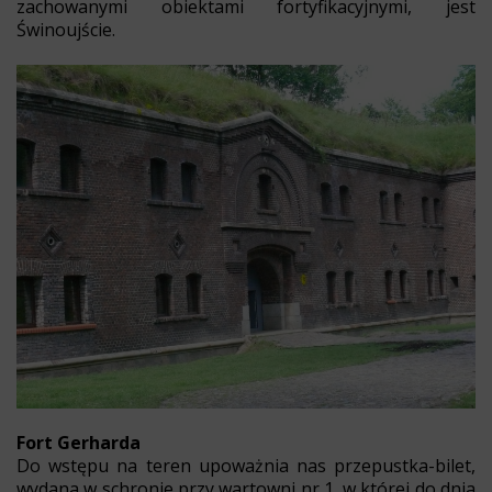
zachowanymi obiektami fortyfikacyjnymi, jest
Świnoujście.
Fort Gerharda
Do wstępu na teren upoważnia nas przepustka-bilet,
wydana w schronie przy wartowni nr 1, w której do dnia