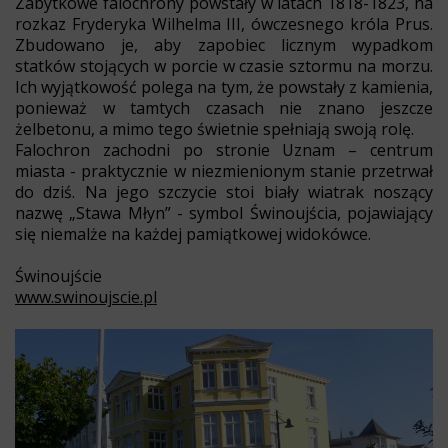
Zabytkowe falochrony powstały w latach 1818-1823, na
rozkaz Fryderyka Wilhelma III, ówczesnego króla Prus.
Zbudowano je, aby zapobiec licznym wypadkom
statków stojących w porcie w czasie sztormu na morzu.
Ich wyjątkowość polega na tym, że powstały z kamienia,
ponieważ w tamtych czasach nie znano jeszcze
żelbetonu, a mimo tego świetnie spełniają swoją rolę.
Falochron zachodni po stronie Uznam – centrum
miasta - praktycznie w niezmienionym stanie przetrwał
do dziś. Na jego szczycie stoi biały wiatrak noszący
nazwę „Stawa Młyn” - symbol Świnoujścia, pojawiający
się niemalże na każdej pamiątkowej widokówce.
Świnoujście
www.swinoujscie.pl