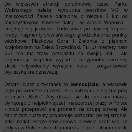
Do większych atrakcji południowej części Parku
Wolińskiego należą: wyrzutnia pocisków V-3 w
miejscowości Zalesie oddalonej o niecałe 3 km od
Międzyzdrojów. Kawałek dalej - w wiosce Wapnica -
znajduję się jeziorko Turkusowe po dawnej kopalni
kredy, fragmenty słowiańskiego grodziska oraz punkty
widokowe: Piaskowa Góra i Zielonka z pięknym
krajobrazem na Zalew Szczeciński. Tu już niestety nasz
bus nie ma trasy przejazdu na swojej linii - ale
organizując wspólny wypad z przyjaciółmi możemy
zlecić indywidualny wynajem busa i zorganizować
wycieczkę krajoznawczą.
Ostatni Nasz przystanek to
Świnoujście,
a właściwie
jego prawobrzeżna część. Bus zatrzymuje się tuż przy
promach „Bielik”. Aby dostać się do centrum miasta
słynącego z najpiękniejszej i najszerszej plaży w Polsce
- musi przeprawić się promem na drugą stronę. Ale
zanim tam ruszymy proponuje pozostać po tej stronie,
gdyż nadal jeszcze stosunkowo niewiele osób wie, że
jedyną w Polsce twierdzą morską, i to z całkiem nieźle