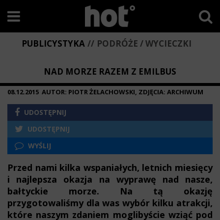
PUBLICYSTYKA
PODRÓŻE / WYCIECZKI
NAD MORZE RAZEM Z EMILBUS
08.12.2015
AUTOR: PIOTR ŻELACHOWSKI, ZDJĘCIA: ARCHIWUM
UDOSTĘPNIJ
UDOSTĘPNIJ
WYŚLIJ
Przed nami kilka wspaniałych, letnich miesięcy
i najlepsza okazja na wyprawę nad nasze,
bałtyckie morze. Na tą okazję
przygotowaliśmy dla was wybór kilku atrakcji,
które naszym zdaniem moglibyście wziąć pod