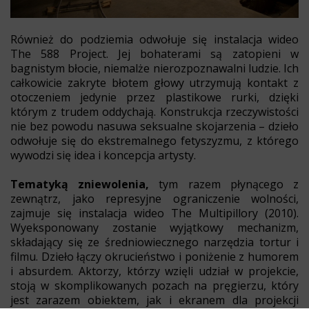
Również do podziemia odwołuje się instalacja wideo
The 588 Project. Jej bohaterami są zatopieni w
bagnistym błocie, niemalże nierozpoznawalni ludzie. Ich
całkowicie zakryte błotem głowy utrzymują kontakt z
otoczeniem jedynie przez plastikowe rurki, dzięki
którym z trudem oddychają. Konstrukcja rzeczywistości
nie bez powodu nasuwa seksualne skojarzenia – dzieło
odwołuje się do ekstremalnego fetyszyzmu, z którego
wywodzi się idea i koncepcja artysty.
Tematyką zniewolenia,
tym razem płynącego z
zewnątrz, jako represyjne ograniczenie wolności,
zajmuje się instalacja wideo The Multipillory (2010).
Wyeksponowany zostanie wyjątkowy mechanizm,
składający się ze średniowiecznego narzędzia tortur i
filmu. Dzieło łączy okrucieństwo i poniżenie z humorem
i absurdem. Aktorzy, którzy wzięli udział w projekcie,
stoją w skomplikowanych pozach na pręgierzu, który
jest zarazem obiektem, jak i ekranem dla projekcji