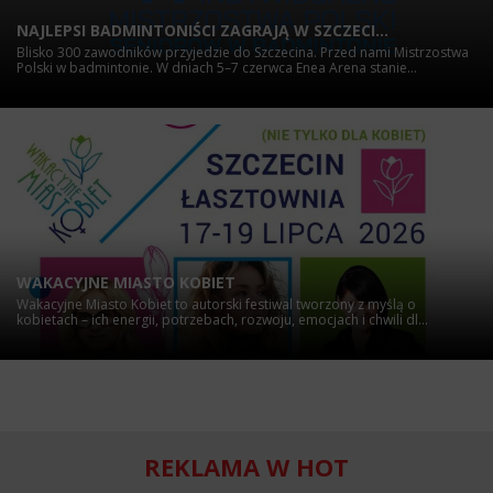
NAJLEPSI BADMINTONIŚCI ZAGRAJĄ W SZCZECI...
Blisko 300 zawodników przyjedzie do Szczecina. Przed nami Mistrzostwa
Polski w badmintonie. W dniach 5–7 czerwca Enea Arena stanie...
WAKACYJNE MIASTO KOBIET
Wakacyjne Miasto Kobiet to autorski festiwal tworzony z myślą o
kobietach – ich energii, potrzebach, rozwoju, emocjach i chwili dl...
REKLAMA W HOT