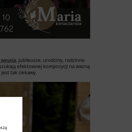
i wesela
, jubileusze, urodziny, rodzinne
i szukają efektownej kompozycji na ważną
jest tak ciekawy.
aszą