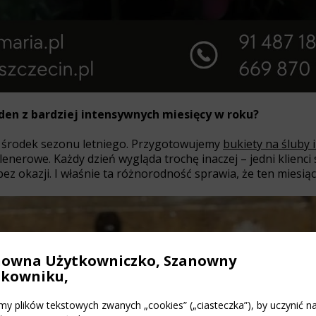
jeden z bardziej intensywnych miesięcy w roku?
to środek sezonu letniego. Przygotowujemy
bukiety na śluby 
enerowe. Każdy dzień wygląda trochę inaczej – jedni klienc
ez okazji. I właśnie ta różnorodność sprawia, że ten miesiąc 
nowna Użytkowniczko, Szanowny
tkowniku,
y plików tekstowych zwanych „cookies” („ciasteczka”), by uczynić n