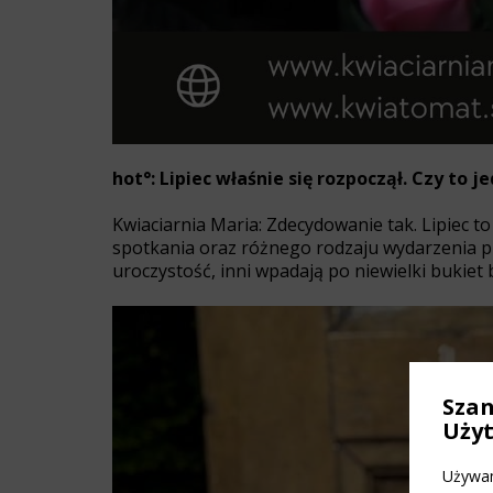
hot°: Lipiec właśnie się rozpoczął. Czy to 
Kwiaciarnia Maria: Zdecydowanie tak. Lipiec 
spotkania oraz różnego rodzaju wydarzenia pl
uroczystość, inni wpadają po niewielki bukiet b
Sza
Uży
Używam