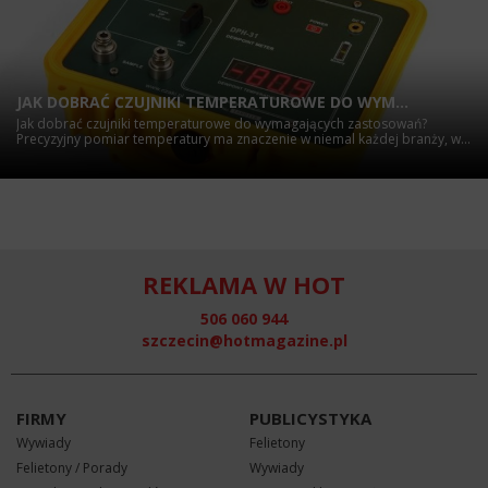
JAK DOBRAĆ CZUJNIKI TEMPERATUROWE DO WYM...
Jak dobrać czujniki temperaturowe do wymagających zastosowań?
Precyzyjny pomiar temperatury ma znaczenie w niemal każdej branży, w...
REKLAMA W HOT
506 060 944
szczecin@hotmagazine.pl
FIRMY
PUBLICYSTYKA
Wywiady
Felietony
Felietony / Porady
Wywiady