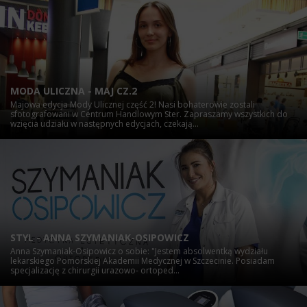
MODA ULICZNA - MAJ CZ.2
Majowa edycja Mody Ulicznej część 2! Nasi bohaterowie zostali
sfotografowani w Centrum Handlowym Ster. Zapraszamy wszystkich do
wzięcia udziału w następnych edycjach, czekają...
STYL - ANNA SZYMANIAK-OSIPOWICZ
Anna Szymaniak-Osipowicz o sobie: "Jestem absolwentką wydziału
lekarskiego Pomorskiej Akademii Medycznej w Szczecinie. Posiadam
specjalizację z chirurgii urazowo- ortoped...