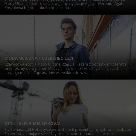
Mody Ulicznej. Dziś rozpracowujemy stylizacje Agaty i Weroniki. Agata:
Koszulowa błękitna bluzka połączona...
MODA ULICZNA - CZERWIEC CZ.1
Czerwcowa edycja Mody Ulicznej część 1! Razem z początkiem czerwca
przenosimy się w plener. Możecie nas znaleźć w różnych miejscach
naszego miasta. Zapraszamy wszystkich do wz...
STYL - ELINA MELNYKOVA!
Styl to nasz cykl Hot artykułów, w których prezentujemy wybrane osoby ze
Szczecina, zajmujące się różnymi ciekawymi tematami, a przede