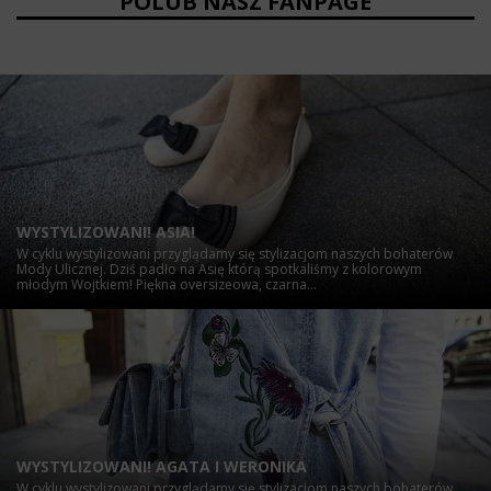
POLUB NASZ FANPAGE
WYSTYLIZOWANI! ASIA!
W cyklu wystylizowani przyglądamy się stylizacjom naszych bohaterów
Mody Ulicznej. Dziś padło na Asię którą spotkaliśmy z kolorowym
młodym Wojtkiem! Piękna oversizeowa, czarna...
WYSTYLIZOWANI! AGATA I WERONIKA
W cyklu wystylizowani przyglądamy się stylizacjom naszych bohaterów