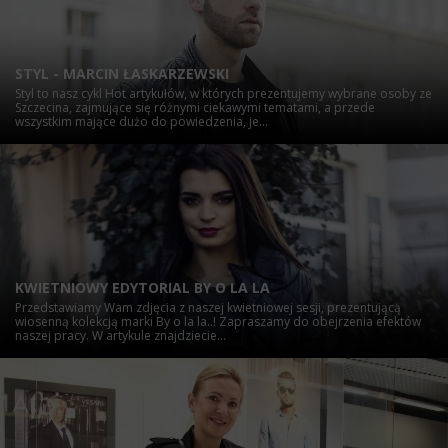
STYL - MARCIN ŁASKARZEWSKI
Styl to nasz cykl Hot artykułów, w których prezentujemy wybrane osoby ze
Szczecina, zajmujące się różnymi ciekawymi tematami, a przede
wszystkim mające dużo do powiedzenia, je...
KWIETNIOWY EDYTORIAL BY O LA LA
Przedstawiamy Wam zdjęcia z naszej kwietniowej sesji, prezentującą
wiosenną kolekcją marki By o la la..! Zapraszamy do obejrzenia efektów
naszej pracy. W artykule znajdziecie...