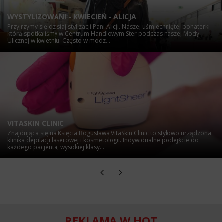
WYSTYLIZOWANI - KWIECIEŃ - ALICJA
Przyjrzymy się dzisiaj stylizacji Pani Alicji. Naszej uśmiechniętej bohaterki
którą spotkaliśmy w Centrum Handlowym Ster podczas naszej Mody
Ulicznej w kwietniu. Często w modz...
VITASKIN CLINIC
Znajdująca się na Księcia Bogusława VitaSkin Clinic to stylowo urządzona
klinika depilacji laserowej i kosmetologii. Indywidualne podejście do
każdego pacjenta, wysokiej klasy...
REKLAMA W HOT