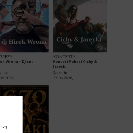
PREZY
KONCERTY
rek Wrona – DJ set
Koncert Robert Cichy &
Jarecki
zecin
Szczecin
08-2026,
27-08-2026,
aszą