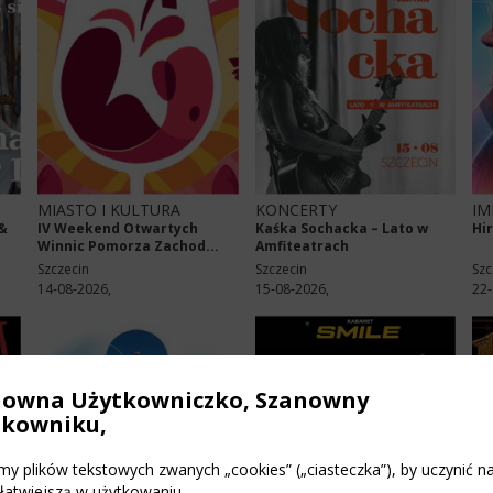
MIASTO I KULTURA
KONCERTY
IM
&
IV Weekend Otwartych
Kaśka Sochacka – Lato w
Hi
Winnic Pomorza Zachod...
Amfiteatrach
Szczecin
Szczecin
Szc
14-08-2026,
15-08-2026,
22-
nowna Użytkowniczko, Szanowny
tkowniku,
y plików tekstowych zwanych „cookies” („ciasteczka”), by uczynić n
 łatwiejszą w użytkowaniu.