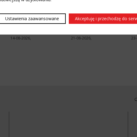
MIASTO I KULTURA
KONCERTY
KO
Ustawienia zaawansowane
Akceptuję i przechodzę do ser
l
Żagle 2026
Kabaret Smile – CONTRA
Wo
No
Szczecin
Szczecin
Szc
14-08-2026,
21-08-2026,
23-