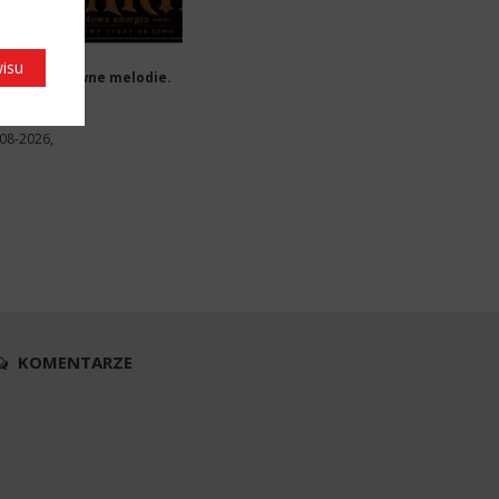
NCERTY
wisu
wakin – Dawne melodie.
wa energia
zecin
08-2026,
KOMENTARZE