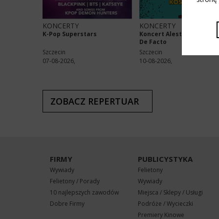
KONCERTY
KONCERTY
K-Pop Superstars
Koncert Alestorm + Meta
De Facto
Szczecin
Szczecin
07-08-2026,
10-08-2026,
ZOBACZ REPERTUAR
FIRMY
PUBLICYSTYKA
Wywiady
Felietony
Felietony / Porady
Wywiady
10 najlepszych zawodów
Miejsca / Sklepy / Usługi
Dobre Firmy
Podróże / Wycieczki
Premiery Kinowe