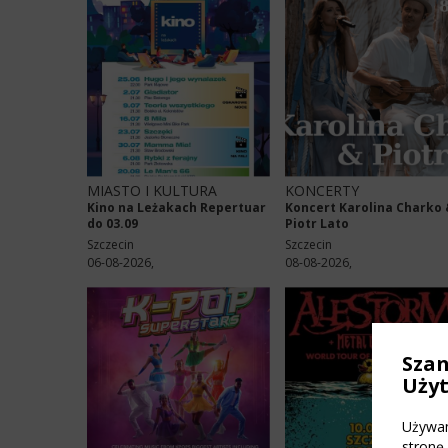
MIASTO I KULTURA
KONCERTY
Kino na Leżakach Repertuar
Koncert Karolina Charko 
do 03.09
Piotr Lato
Szczecin
Szczecin
06-08-2026,
08-08-2026,
Sza
Uży
Używam
stronę