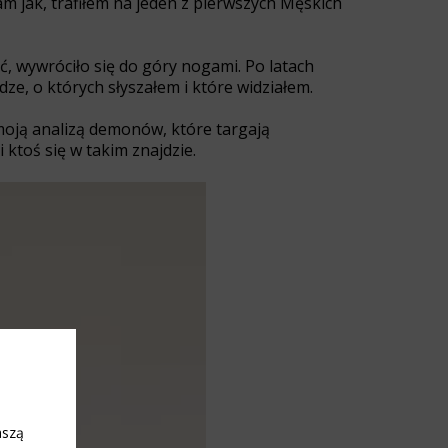
m jak, trafiłem na jeden z pierwszych Męskich
, wywróciło się do góry nogami. Po latach
ze, o których słyszałem i które widziałem.
 moją analizą demonów, które targają
ktoś się w takim znajdzie.
aszą