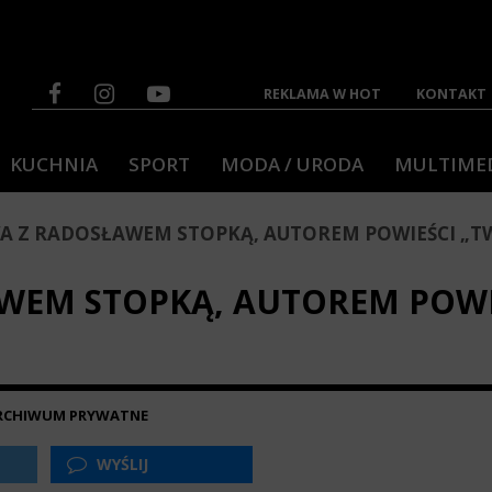
REKLAMA W HOT
KONTAKT
KUCHNIA
SPORT
MODA / URODA
MULTIME
 Z RADOSŁAWEM STOPKĄ, AUTOREM POWIEŚCI „TW
EM STOPKĄ, AUTOREM POWI
 ARCHIWUM PRYWATNE
WYŚLIJ