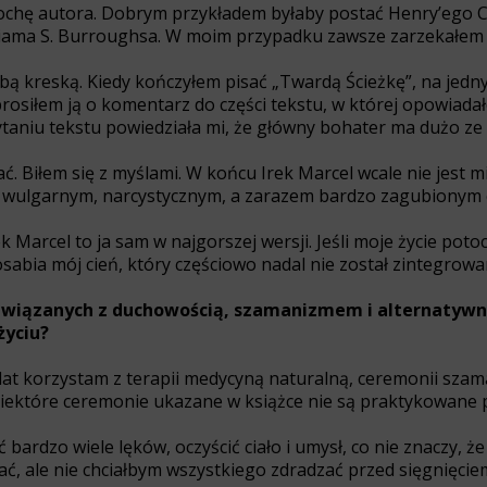
t trochę autora. Dobrym przykładem byłaby postać Henry’ego
iama S. Burroughsa. W moim przypadku zawsze zarzekałem się
grubą kreską. Kiedy kończyłem pisać „Twardą Ścieżkę”, na 
rosiłem ją o komentarz do części tekstu, w której opowiadał
ytaniu tekstu powiedziała mi, że główny bohater ma dużo ze
. Biłem się z myślami. W końcu Irek Marcel wcale nie jest m
m, wulgarnym, narcystycznym, a zarazem bardzo zagubionym 
Marcel to ja sam w najgorszej wersji. Jeśli moje życie poto
sabia mój cień, który częściowo nadal nie został zintegrowa
 związanych z duchowością, szamanizmem i alternatyw
życiu?
ku lat korzystam z terapii medycyną naturalną, ceremonii sz
ć niektóre ceremonie ukazane w książce nie są praktykowane 
 bardzo wiele lęków, oczyścić ciało i umysł, co nie znaczy,
ć, ale nie chciałbym wszystkiego zdradzać przed sięgnięciem