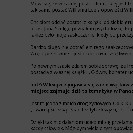
Mówi się, że w każdej postaci literackiej jes
tak samo postać Williama Lee z opowieści Will
Chciałem odciąć postaci z książki od siebie 
przez Jana Szeligę poznałem psycholożkę. Pop
Jakież było moje zaskoczenie, kiedy po przecz
Bardzo długo nie potrafiłem tego zaakceptować
Wręcz przeciwnie – jest ironicznym, złośliwy
Po pewnym czasie zdałem sobie sprawę, że Irek 
postacią z własnej książki… Główny bohater uo
hot°: W książce pojawia się wiele wątków
miejsce zajmuje dziś ta tematyka w Pana 
Jest to jedna z moich dróg życiowych. Od kil
„Twardą Ścieżką”. Stąd też tytuł książki, cho
Dzięki takim działaniom udało mi się przełamać
każdy człowiek. Mógłbym wiele o tym opowiada