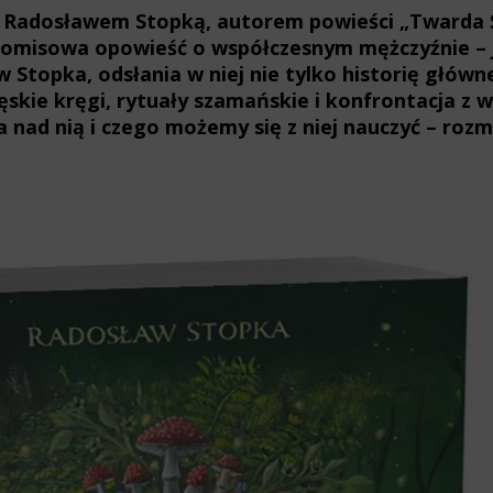
a z Radosławem Stopką, autorem powieści „Twarda
romisowa opowieść o współczesnym mężczyźnie – j
 Stopka, odsłania w niej nie tylko historię głów
męskie kręgi, rytuały szamańskie i konfrontacja z 
a nad nią i czego możemy się z niej nauczyć – ro