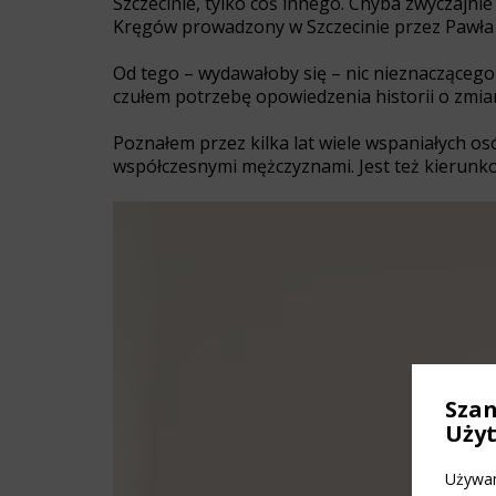
Szczecinie, tylko coś innego. Chyba zwyczajni
Kręgów prowadzony w Szczecinie przez Pawł
Od tego – wydawałoby się – nic nieznaczącego
czułem potrzebę opowiedzenia historii o zmiani
Poznałem przez kilka lat wiele wspaniałych os
współczesnymi mężczyznami. Jest też kierunko
Sza
Uży
Używam