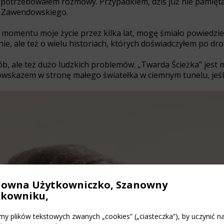
e potrzebowałem rozmowy. Przypadkiem, dziś już nie pamięta
a Zawendowskiego.
 momentu moje życie przez kilka lat, mogę śmiało powiedzieć
e, ale też o wielu historiach, których doświadczyłem po drod
ób, ale też dużo ludzkich problemów. „Twarda Ścieżka” jest
wskazem w stronę małego światełka w ciemnym tunelu, jeśli 
nowna Użytkowniczko, Szanowny
tkowniku,
y plików tekstowych zwanych „cookies” („ciasteczka”), by uczynić n