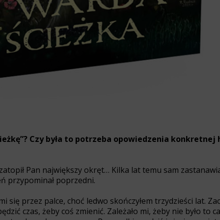
ieżkę”? Czy była to potrzeba opowiedzenia konkretnej hi
atopił Pan największy okręt… Kilka lat temu sam zastanawia
eń przypominał poprzedni.
mi się przez palce, choć ledwo skończyłem trzydzieści lat. 
dzić czas, żeby coś zmienić. Zależało mi, żeby nie było to