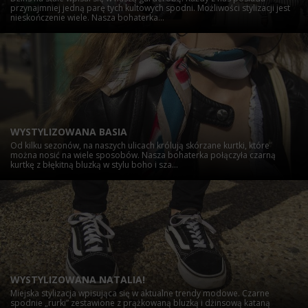
przynajmniej jedną parę tych kultowych spodni. Możliwości stylizacji jest
nieskończenie wiele. Nasza bohaterka...
WYSTYLIZOWANA BASIA
Od kilku sezonów, na naszych ulicach królują skórzane kurtki, które
można nosić na wiele sposobów. Nasza bohaterka połączyła czarną
kurtkę z błękitną bluzką w stylu boho i sza...
WYSTYLIZOWANA NATALIA!
Miejska stylizacja wpisująca się w aktualne trendy modowe. Czarne
spodnie „rurki” zestawione z prążkowaną bluzką i dżinsową kataną