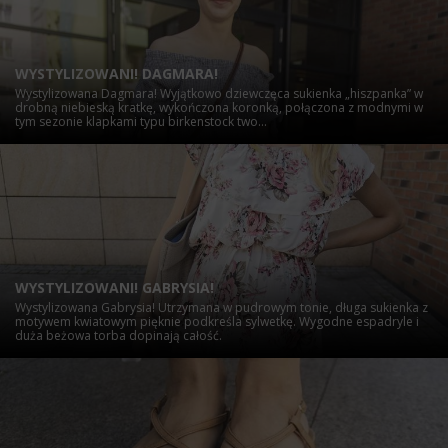
WYSTYLIZOWANI! DAGMARA!
Wystylizowana Dagmara! Wyjątkowo dziewczęca sukienka „hiszpanka” w
drobną niebieską kratkę, wykończona koronką, połączona z modnymi w
tym sezonie klapkami typu birkenstock two...
WYSTYLIZOWANI! GABRYSIA!
Wystylizowana Gabrysia! Utrzymana w pudrowym tonie, długa sukienka z
motywem kwiatowym pięknie podkreśla sylwetkę. Wygodne espadryle i
duża beżowa torba dopinają całość.