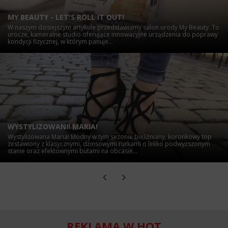
MY BEAUTY - LET'S ROLL IT OUT!
W naszym dzisiejszym artykule przedstawiamy salon urody My Beauty. To
urocze, kameralne studio oferujące innowacyjne urządzenia do poprawy
kondycji fizycznej, w którym panuje...
WYSTYLIZOWANI! MARIA!
Wystylizowana Maria! Modny w tym sezonie bieliźniany, koronkowy top
zestawiony z klasycznymi, dżinsowymi rurkami o lekko podwyższonym
stanie oraz efektownymi butami na obcasie...
REKLAMA W HOT