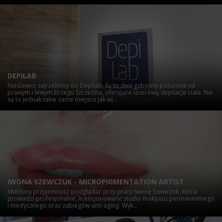
DEPILAB
Niedawno zajrzeliśmy do Depilab. Są to dwa gabinety położone na
prawym i lewym brzegu Szczecina, oferujące laserową depilacje ciała. Nie
są to jednak takie same miejsca jak wi...
IWONA SZEWCZUK - MICROPIGMENTATION ARTIST
Mieliśmy przyjemność podglądać przy pracy Iwonę Szewczuk, która
prowadzi profesjonalne, licencjonowane studio makijażu permanentnego
i medycznego oraz zabiegów anti-aging. Wyk...