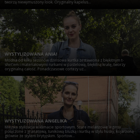
tworzą niewymuszony look. Oryginalny kapelus...
WYSTYLIZOWANA ANIA!
Modna od kilku sezonów dżinsowa kurtka zestawiona z błękitnym t-
shirt’em i materiałowymi rurkami w pastelową, błękitną kratę, tworzy
oryginalną całość. Ponadczasowe cortezy uz...
WYSTYLIZOWANA ANGELIKA
Miejska stylizacja w klimacie sportowym. Szare melanżowe leginsy
połączone z granatową, tunikową bluzką i kurtką w stylu husky, kojarzoną
głównie ze stylem brytyjskim. Sportow...