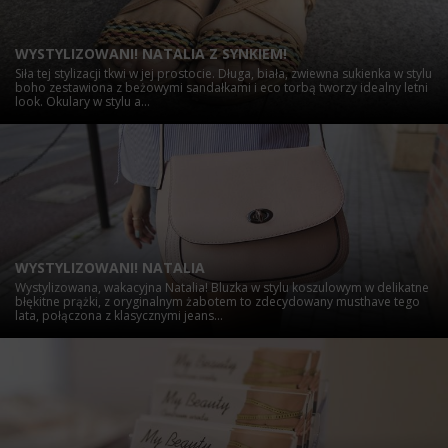
WYSTYLIZOWANI! NATALIA Z SYNKIEM!
Siła tej stylizacji tkwi w jej prostocie. Długa, biała, zwiewna sukienka w stylu
boho zestawiona z beżowymi sandałkami i eco torbą tworzy idealny letni
look. Okulary w stylu a...
WYSTYLIZOWANI! NATALIA
Wystylizowana, wakacyjna Natalia! Bluzka w stylu koszulowym w delikatne
błękitne prążki, z oryginalnym żabotem to zdecydowany musthave tego
lata, połączona z klasycznymi jeans...