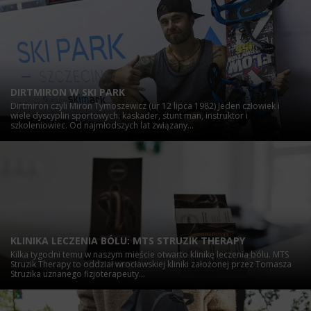
DIRTMIRON W SKI PARK
Dirtmiron czyli Miron Tymoszewicz (ur 12 lipca 1982) Jeden człowiek i
wiele dyscyplin sportowych: kaskader, stunt man, instruktor i
szkoleniowiec. Od najmłodszych lat związany...
KLINIKA LECZENIA BÓLU: MTS STRUZIK THERAPY
Kilka tygodni temu w naszym mieście otwarto klinikę leczenia bólu. MTS
Struzik Therapy to oddział wrocławskiej kliniki założonej przez Tomasza
Struzika uznanego fizjoterapeuty...