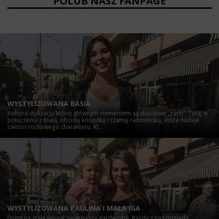
POLUB NASZ FANPAGE
WYSTYLIZOWANA BASIA
Kolejna stylizacja której głównym elementem są dżinsowe „rurki”. Tutaj w
połączeniu z białą, obcisłą koszulką i czarną ramoneską, która nadaje
całości rockowego charakteru. Kl...
WYSTYLIZOWANA PAULINA I MAŁA IGA
Dżins na stałe wpisał się w naszą garderobę. Każdy z nas posiada