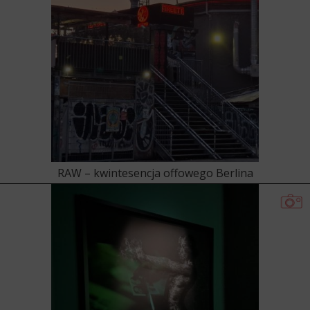
RAW – kwintesencja offowego Berlina