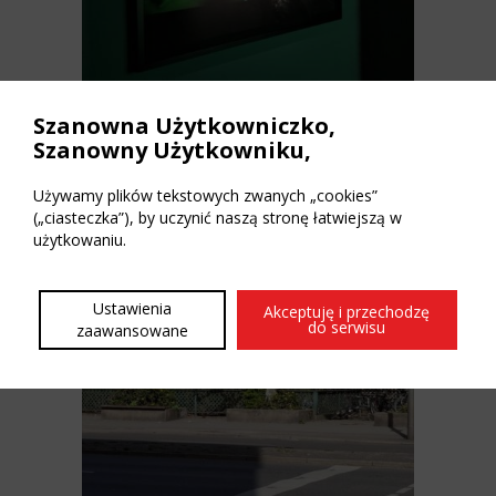
Szanowna Użytkowniczko,
Szanowny Użytkowniku,
Fotografiska – muzeum fotografii w legendarnym
Tacheles
Używamy plików tekstowych zwanych „cookies”
(„ciasteczka”), by uczynić naszą stronę łatwiejszą w
użytkowaniu.
Ustawienia
Akceptuję i przechodzę
do serwisu
zaawansowane