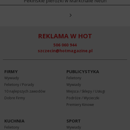
Pekińskie pierożki w Markthalle Neun
REKLAMA W HOT
506 060 944
szczecin@hotmagazine.pl
FIRMY
PUBLICYSTYKA
Wywiady
Felietony
Felietony / Porady
Wywiady
10 najlepszych zawodów
Miejsca / Sklepy / Usługi
Dobre Firmy
Podróże / Wycieczki
Premiery Kinowe
KUCHNIA
SPORT
Felietony
Wywiady