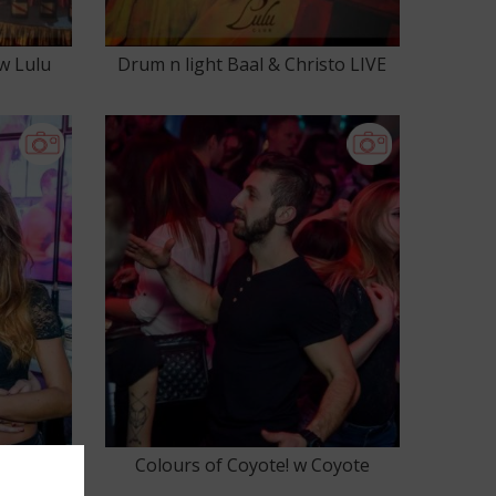
w Lulu
Drum n light Baal & Christo LIVE
ACT CONGA DJEMBE
PERCUSSION SHOW w Lulu Club
(2016-01-16)
te Club
Colours of Coyote! w Coyote