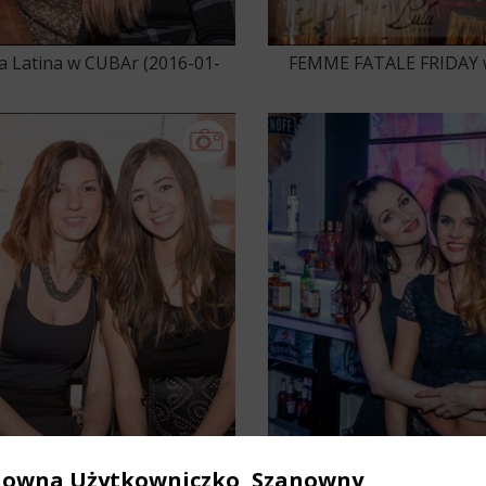
ta Latina w CUBAr (2016-01-
FEMME FATALE FRIDAY 
16)
Club (2016-01-15)
uba Libre 2016 Edition w
Coyote Exclusive! w Coyo
nowna Użytkowniczko, Szanowny