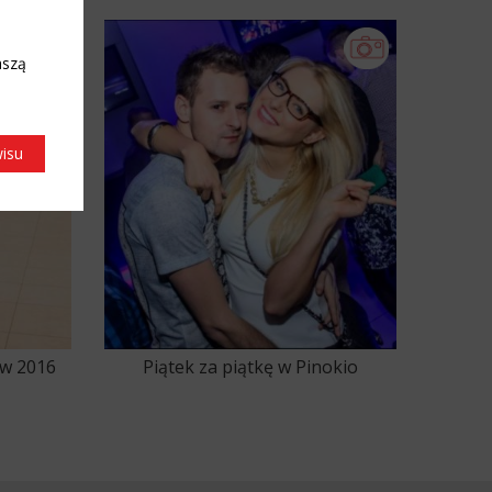
Club (2016-01-15)
aszą
wisu
 w 2016
Piątek za piątkę w Pinokio
(2016-01-08)
25
126