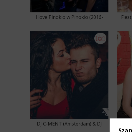
I love Pinokio w Pinokio (2016-
Fies
01-16)
DJ C-MENT (Amsterdam) & DJ
C
Sza