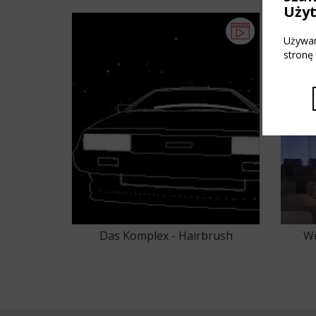
SNACK w Patio (2016-01-16)
Uży
Używam
stronę
Das Komplex - Hairbrush
We
102
103
104
105
106
107
108
109
110
111
112
11