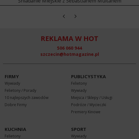
Śniadanie Miejskie z Sebastianem Multanem
REKLAMA W HOT
506 060 944
szczecin@hotmagazine.pl
FIRMY
PUBLICYSTYKA
Wywiady
Felietony
Felietony / Porady
Wywiady
10 najlepszych zawodów
Miejsca / Sklepy / Usługi
Dobre Firmy
Podróże / Wycieczki
Premiery Kinowe
KUCHNIA
SPORT
Felietony
Wywiady