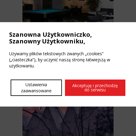
Szanowna Użytkowniczko,
Szanowny Użytkowniku,
Sport na najwyższym poziomie w Mabo B Zone Club!
Używamy plików tekstowych zwanych „cookies”
(„ciasteczka”), by uczynić naszą stronę łatwiejszą w
użytkowaniu.
Ustawienia
Akceptuję i przechodzę
do serwisu
zaawansowane