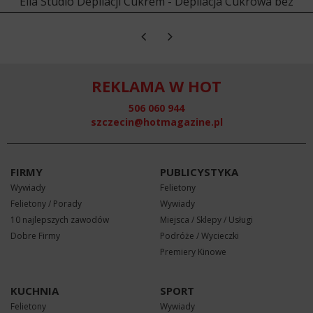
Ella Studio Depilacji Cukrem - Depilacja Cukrowa bez
umawiania
REKLAMA W HOT
506 060 944
szczecin@hotmagazine.pl
FIRMY
PUBLICYSTYKA
Wywiady
Felietony
Felietony / Porady
Wywiady
10 najlepszych zawodów
Miejsca / Sklepy / Usługi
Dobre Firmy
Podróże / Wycieczki
Premiery Kinowe
KUCHNIA
SPORT
Felietony
Wywiady