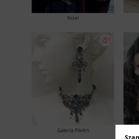
Nizel
Galeria PikArt
S
Sza