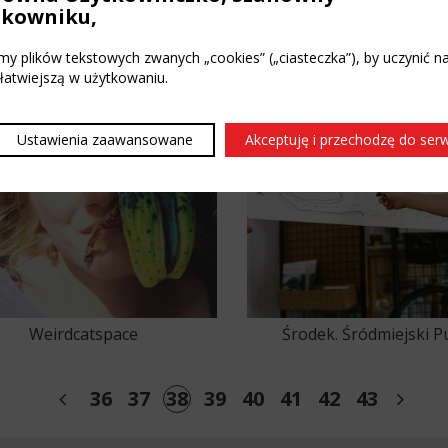
Jaklewicz
tkowniku,
y plików tekstowych zwanych „cookies” („ciasteczka”), by uczynić n
 łatwiejszą w użytkowaniu.
Ustawienia zaawansowane
Akceptuję i przechodzę do ser
Weirdcatspace
Środek. Śródmiejski P
Sąsiedzki
34
35
36
37
38
39
40
41
42
43
44
4