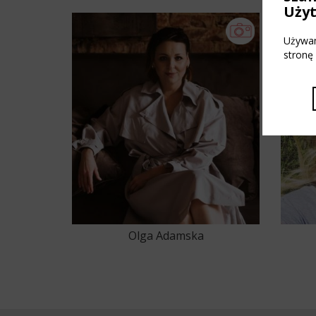
Uży
Używam
stronę
Olga Adamska
22
23
24
25
26
27
28
29
30
31
32
33