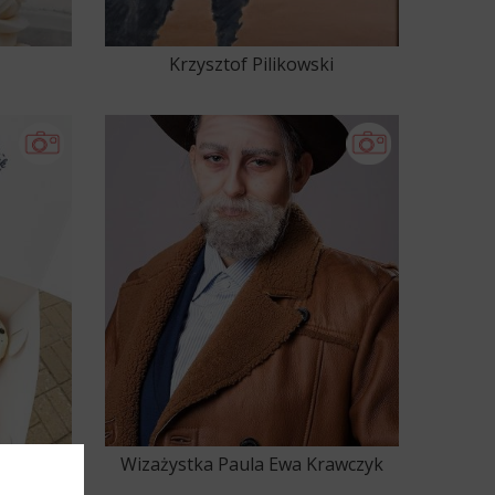
Krzysztof Pilikowski
Wizażystka Paula Ewa Krawczyk