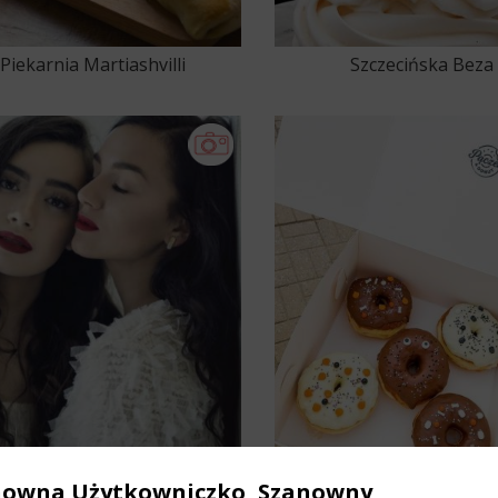
Piekarnia Martiashvilli
Szczecińska Beza
tylistka Ubioru Patrycja
Pączek & Donut!
nowna Użytkowniczko, Szanowny