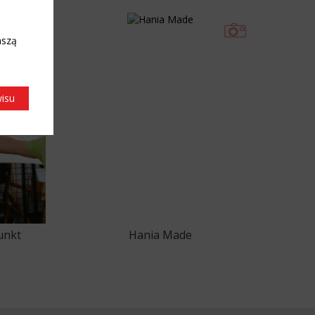
aszą
wisu
unkt
Hania Made
5
46
47
48
49
50
51
52
53
54
55
56