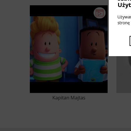
Kartell Club (2017-07-14)
Uży
Używam
stronę
Kapitan Majtas
66
67
68
69
70
71
72
73
74
75
76
77