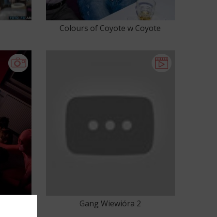
Colours of Coyote w Coyote
Club (2017-07-14) oraz Coyote
Exclusive w Coyote Club (2017-
07-15)
Galeria
Gang Wiewióra 2