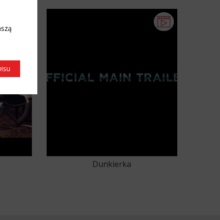
aszą
wisu
Dunkierka
9
90
91
92
93
94
95
96
97
98
99
100