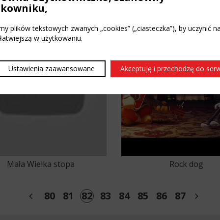
Pinokio (2017-07-15)
TWORZĘ SIĘ
tkowniku,
y plików tekstowych zwanych „cookies” („ciasteczka”), by uczynić n
 łatwiejszą w użytkowaniu.
Ustawienia zaawansowane
Akceptuję i przechodzę do ser
Mała Wielka stopa
Rock dog
78
79
80
81
82
83
84
85
86
87
88
8