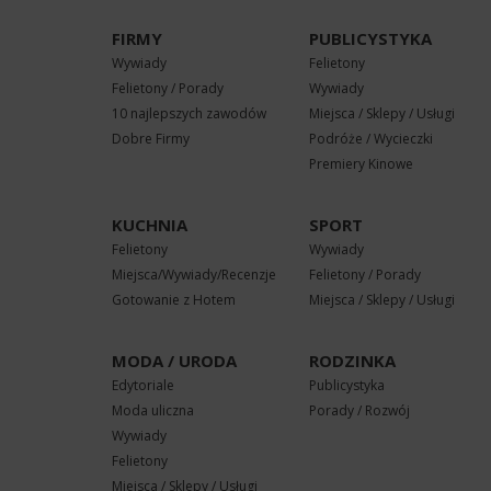
FIRMY
PUBLICYSTYKA
Wywiady
Felietony
Felietony / Porady
Wywiady
10 najlepszych zawodów
Miejsca / Sklepy / Usługi
Dobre Firmy
Podróże / Wycieczki
Premiery Kinowe
KUCHNIA
SPORT
Felietony
Wywiady
Miejsca/Wywiady/Recenzje
Felietony / Porady
Gotowanie z Hotem
Miejsca / Sklepy / Usługi
MODA / URODA
RODZINKA
Edytoriale
Publicystyka
Moda uliczna
Porady / Rozwój
Wywiady
Felietony
Miejsca / Sklepy / Usługi