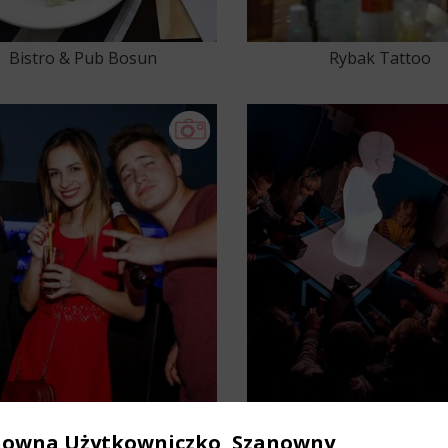
Bistro & Pub Bosun
Rybak Tattoo
ove Summer in PINOKIO w
Fundacja Las Sztuki oraz 
nowna Użytkowniczko, Szanowny