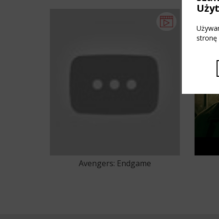
Uży
Używam
stronę
Avengers: Endgame
42
43
44
45
46
47
48
49
50
51
52
53