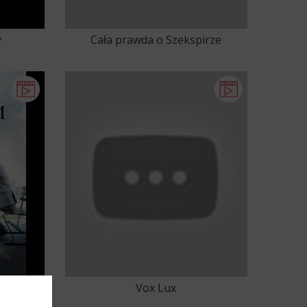
y
Cała prawda o Szekspirze
Vox Lux