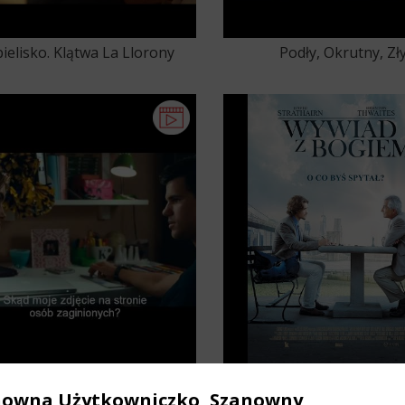
ielisko. Klątwa La Llorony
Podły, Okrutny, Zł
Porwanie
Wywiad z Bogiem
nowna Użytkowniczko, Szanowny