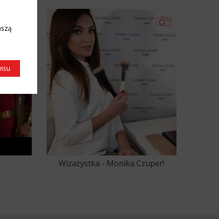
aszą
wisu
Wizażystka - Monika Czuper!
5
66
67
68
69
70
71
72
73
74
75
76