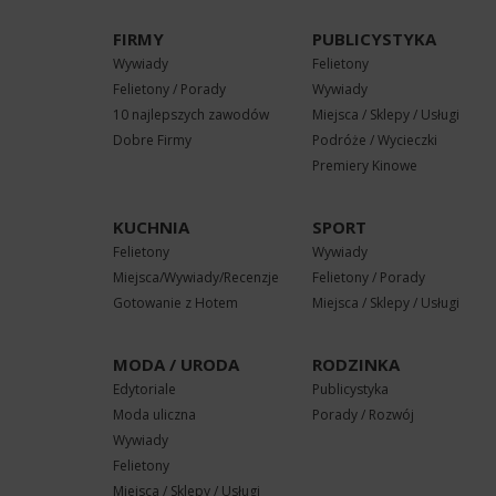
FIRMY
PUBLICYSTYKA
Wywiady
Felietony
Felietony / Porady
Wywiady
10 najlepszych zawodów
Miejsca / Sklepy / Usługi
Dobre Firmy
Podróże / Wycieczki
Premiery Kinowe
KUCHNIA
SPORT
Felietony
Wywiady
Miejsca/Wywiady/Recenzje
Felietony / Porady
Gotowanie z Hotem
Miejsca / Sklepy / Usługi
MODA / URODA
RODZINKA
Edytoriale
Publicystyka
Moda uliczna
Porady / Rozwój
Wywiady
Felietony
Miejsca / Sklepy / Usługi