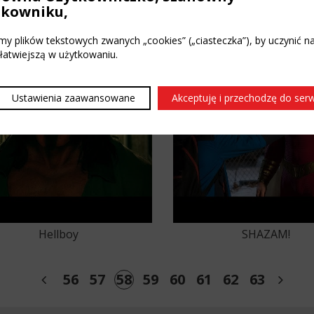
tkowniku,
y plików tekstowych zwanych „cookies” („ciasteczka”), by uczynić n
 łatwiejszą w użytkowaniu.
Ustawienia zaawansowane
Akceptuję i przechodzę do ser
Hellboy
SHAZAM!
54
55
56
57
58
59
60
61
62
63
64
6