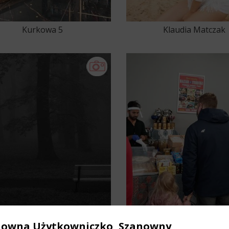
Kurkowa 5
Klaudia Matczak
e Obrazy Agata Jankowska
Słoneczny Bazar
nowna Użytkowniczko, Szanowny