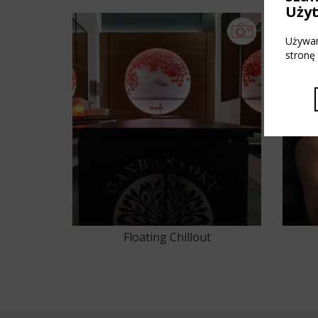
Uży
Używam
stronę
Floating Chillout
23
24
25
26
27
28
29
30
31
32
33
34