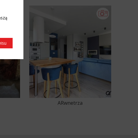
aszą
wisu
ARwnetrza
6
47
48
49
50
51
52
53
54
55
56
57