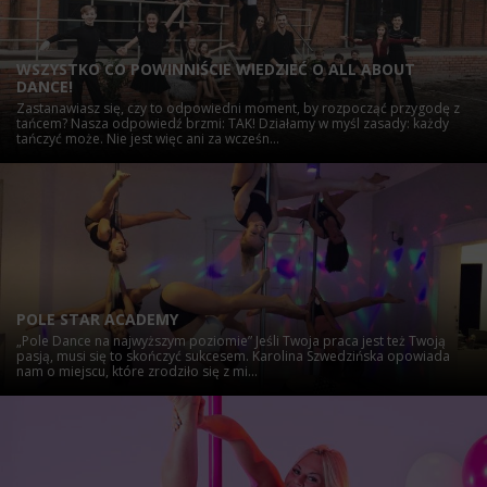
WSZYSTKO CO POWINNIŚCIE WIEDZIEĆ O ALL ABOUT
DANCE!
Zastanawiasz się, czy to odpowiedni moment, by rozpocząć przygodę z
tańcem? Nasza odpowiedź brzmi: TAK! Działamy w myśl zasady: każdy
tańczyć może. Nie jest więc ani za wcześn...
POLE STAR ACADEMY
„Pole Dance na najwyższym poziomie” Jeśli Twoja praca jest też Twoją
pasją, musi się to skończyć sukcesem. Karolina Szwedzińska opowiada
nam o miejscu, które zrodziło się z mi...