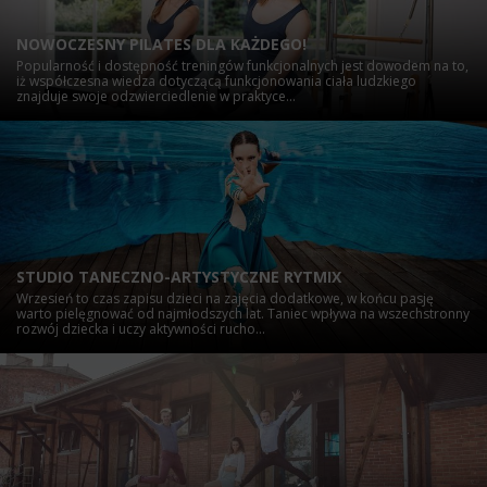
NOWOCZESNY PILATES DLA KAŻDEGO!
Popularność i dostępność treningów funkcjonalnych jest dowodem na to,
iż współczesna wiedza dotyczącą funkcjonowania ciała ludzkiego
znajduje swoje odzwierciedlenie w praktyce...
STUDIO TANECZNO-ARTYSTYCZNE RYTMIX
Wrzesień to czas zapisu dzieci na zajęcia dodatkowe, w końcu pasję
warto pielęgnować od najmłodszych lat. Taniec wpływa na wszechstronny
rozwój dziecka i uczy aktywności rucho...