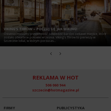
VIKING’S THROW – POCZUJ SIĘ JAK WIKING!
Ostatnio mieliśmy przyjemność odwiedzić bardzo ciekawe miejsce, które
zostało otwarte w połowie września. Viking's Throw to pierwszy w
Szczecinie lokal, w którym porzucas...
REKLAMA W HOT
506 060 944
szczecin@hotmagazine.pl
FIRMY
PUBLICYSTYKA