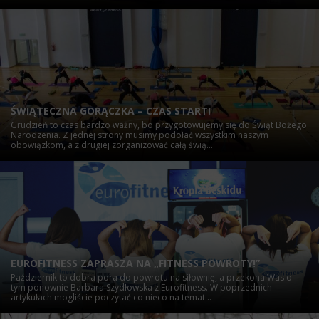
ŚWIĄTECZNA GORĄCZKA – CZAS START!
Grudzień to czas bardzo ważny, bo przygotowujemy się do Świąt Bożego
Narodzenia. Z jednej strony musimy podołać wszystkim naszym
obowiązkom, a z drugiej zorganizować całą świą...
EUROFITNESS ZAPRASZA NA „FITNESS POWROTY!”
Październik to dobra pora do powrotu na siłownię, a przekona Was o
tym ponownie Barbara Szydłowska z Eurofitness. W poprzednich
artykułach mogliście poczytać co nieco na temat...