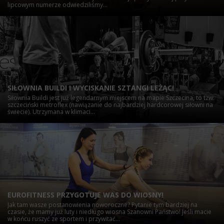
lipcowym numerze odwiedziliśmy...
SIŁOWNIA BUILDI I WYCISKANIE SZTANGI LEŻĄC!
Siłownia Buildi jest już legendarnym miejscem na mapie Szczecina, to tzw.
szczeciński metroflex (nawiązanie do najbardziej hardcorowej siłowni na
świecie). Utrzymana w klimaci...
EUROFITNESS PRZYGOTUJE WAS DO WIOSNY!
Jak tam wasze postanowienia noworoczne? Pytanie tym bardziej na
czasie, że mamy już luty i niedługo wiosna Szanowni Państwo! Jeśli macie
w końcu ruszyć ze sportem i przywitać...