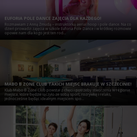
EUFORIA POLE DANCE ZAJĘCIA DLA KAŻDEGO!
Rozmawiam z Anną Żmudą – instruktorką aerial hoop i pole dance. Na co
dzień prowadzi zajęcia w szkole Euforia Pole Dance i w krótkiej rozmowie
opowie nam dla kogo jest ten rod...
MABO B ZONE CLUB TAKICH MIEJSC BRAKUJE W SZCZECINIE!
Klub Mabo B Zone Club powstał z chęci i potrzeby stworzenia w regionie
miejsca, które będzie łączyło ze sobą sport, rozrywkę i relaks,
jednocześnie będąc idealnym miejscem spo...