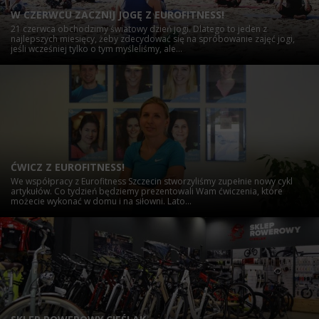
W CZERWCU ZACZNIJ JOGĘ Z EUROFITNESS!
21 czerwca obchodzimy światowy dzień jogi. Dlatego to jeden z
najlepszych miesięcy, żeby zdecydować się na spróbowanie zajęć jogi,
jeśli wcześniej tylko o tym myśleliśmy, ale...
ĆWICZ Z EUROFITNESS!
We współpracy z Eurofitness Szczecin stworzyliśmy zupełnie nowy cykl
artykułów. Co tydzień będziemy prezentowali Wam ćwiczenia, które
możecie wykonać w domu i na siłowni. Lato...