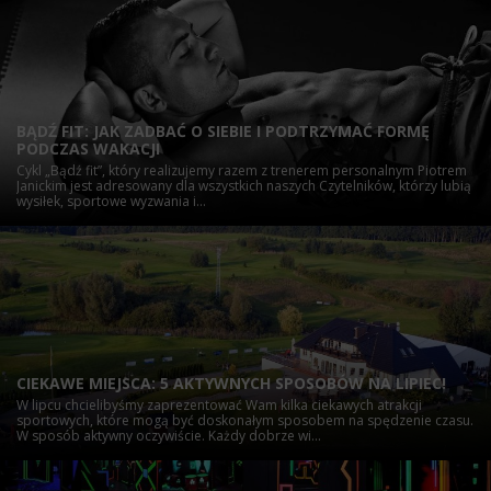
BĄDŹ FIT: JAK ZADBAĆ O SIEBIE I PODTRZYMAĆ FORMĘ
PODCZAS WAKACJI
Cykl „Bądź fit”, który realizujemy razem z trenerem personalnym Piotrem
Janickim jest adresowany dla wszystkich naszych Czytelników, którzy lubią
wysiłek, sportowe wyzwania i...
CIEKAWE MIEJSCA: 5 AKTYWNYCH SPOSOBÓW NA LIPIEC!
W lipcu chcielibyśmy zaprezentować Wam kilka ciekawych atrakcji
sportowych, które mogą być doskonałym sposobem na spędzenie czasu.
W sposób aktywny oczywiście. Każdy dobrze wi...