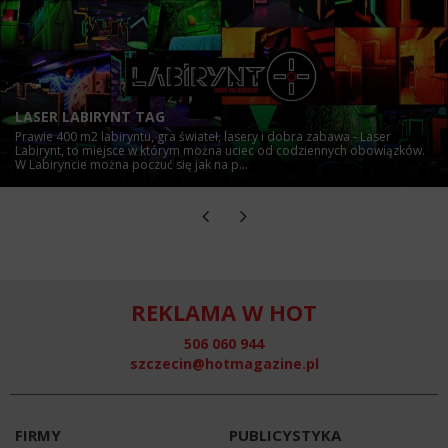
LASER LABIRYNT TAG
Prawie 400 m2 labiryntu, gra świateł, lasery i dobra zabawa - Laser
Labirynt, to miejsce w którym można uciec od codziennych obowiązków.
W Labiryncie można poczuć się jak na p...
REKLAMA W HOT
506 060 944
szczecin@hotmagazine.pl
FIRMY
PUBLICYSTYKA