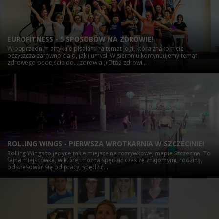
EUROFITNESS - 5 SPOSOBÓW NA ZDROWIE!
W poprzednim artykule pisałam na temat jogi, która znakomicie
oczyszcza zarówno ciało, jak i umysł. W sierpniu kontynuujemy temat
zdrowego podejścia do… zdrowia.;) Otóż zdrowi...
ROLLING WINGS - PIERWSZA WROTKARNIA W SZCZECINIE!
Rolling Wings to jedyne takie miejsce na rozrywkowej mapie Szczecina. To
fajna miejscówka, w której można spędzić czas ze znajomymi, rodziną,
odstresować się od pracy, spędzić...