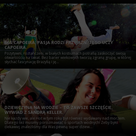
SGS CAPOEIRA: PASJA RODZI PRZYJAŹŃ. TEGO UCZY
CAPOEIRA.
Pozytywni, roztańczeni, w białych kostiumach potrafią zaskoczyć swoją
otwartością na świat. Bez barier wiekowych tworzą zgraną grupę, w której
słychać fascynację Brazylią i ję...
DZIEWCZYNA NA WODZIE – TO ZAWSZE SZCZĘŚCIE.
WYWIAD Z SANDRĄ KELLER.
Nie każdy wie, ale Hot w tym roku był również wydawany nad morzem.
Dlatego też musimy porozmawiać o sportach wodnych! Żeby było
ciekawiej znaleźliśmy dla Was pewną super dziew...